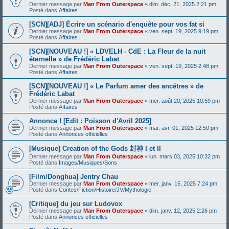
Dernier message par
Man From Outerspace
«
dim. déc. 21, 2025 2:21 pm
Posté dans
Affaires
[SCN][ADJ] Écrire un scénario d'enquête pour vos fat si
Dernier message par
Man From Outerspace
«
ven. sept. 19, 2025 9:19 pm
Posté dans
Affaires
[SCN][NOUVEAU !] « LDVELH - CdE : La Fleur de la nuit
éternelle » de Frédéric Labat
Dernier message par
Man From Outerspace
«
ven. sept. 19, 2025 2:48 pm
Posté dans
Affaires
[SCN][NOUVEAU !] « Le Parfum amer des ancêtres » de
Frédéric Labat
Dernier message par
Man From Outerspace
«
mer. août 20, 2025 10:59 pm
Posté dans
Affaires
Annonce ! [Edit : Poisson d'Avril 2025]
Dernier message par
Man From Outerspace
«
mar. avr. 01, 2025 12:50 pm
Posté dans
Annonces officielles
[Musique] Creation of the Gods 封神 I et II
Dernier message par
Man From Outerspace
«
lun. mars 03, 2025 10:32 pm
Posté dans
Images/Musiques/Sons
[Film/Donghua] Jentry Chau
Dernier message par
Man From Outerspace
«
mer. janv. 15, 2025 7:24 pm
Posté dans
Contes/Fiction/Histoire/JV/Mythologie
[Critique] du jeu sur Ludovox
Dernier message par
Man From Outerspace
«
dim. janv. 12, 2025 2:26 pm
Posté dans
Annonces officielles