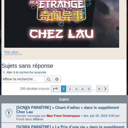
Voir plus...
Sujets sans réponse
Aller à la recherche avancée
Rechercher
Recherche avancée
Page
1
sur
9
1
2
3
4
5
9
Suivante
208 résultats trouvés
…
Sujets
[SCN][A PARAÎTRE] « Chant d’adieu » dans le supplément
Chez Lau
Dernier message par
Man From Outerspace
«
dim. juin 28, 2026 4:00 pm
Posté dans
Affaires
[SCN][A PARAÎTRE] « Le Prix d’une vie » dans le supplément