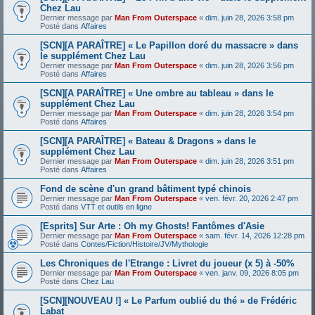
Chez Lau
Dernier message par
Man From Outerspace
«
dim. juin 28, 2026 3:58 pm
Posté dans
Affaires
[SCN][A PARAÎTRE] « Le Papillon doré du massacre » dans
le supplément Chez Lau
Dernier message par
Man From Outerspace
«
dim. juin 28, 2026 3:56 pm
Posté dans
Affaires
[SCN][A PARAÎTRE] « Une ombre au tableau » dans le
supplément Chez Lau
Dernier message par
Man From Outerspace
«
dim. juin 28, 2026 3:54 pm
Posté dans
Affaires
[SCN][A PARAÎTRE] « Bateau & Dragons » dans le
supplément Chez Lau
Dernier message par
Man From Outerspace
«
dim. juin 28, 2026 3:51 pm
Posté dans
Affaires
Fond de scène d'un grand bâtiment typé chinois
Dernier message par
Man From Outerspace
«
ven. févr. 20, 2026 2:47 pm
Posté dans
VTT et outils en ligne
[Esprits] Sur Arte : Oh my Ghosts! Fantômes d'Asie
Dernier message par
Man From Outerspace
«
sam. févr. 14, 2026 12:28 pm
Posté dans
Contes/Fiction/Histoire/JV/Mythologie
Les Chroniques de l'Etrange : Livret du joueur (x 5) à -50%
Dernier message par
Man From Outerspace
«
ven. janv. 09, 2026 8:05 pm
Posté dans
Chez Lau
[SCN][NOUVEAU !] « Le Parfum oublié du thé » de Frédéric
Labat