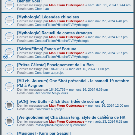
Bientôt Noël !
Dernier message par
Man From Outerspace
«
sam. déc. 21, 2024 10:44 am
Posté dans
Chez Lau
[Mythologie] Légendes chinoises
Dernier message par
Man From Outerspace
«
mer. nov. 27, 2024 4:40 pm
Posté dans
Contes/Fiction/Histoire/JV/Mythologie
[Mythologie] Recueil de contes étranges
Dernier message par
Man From Outerspace
«
mer. nov. 27, 2024 4:37 pm
Posté dans
Contes/Fiction/Histoire/JV/Mythologie
[Séries/Films] Fangs of Fortune
Dernier message par
Man From Outerspace
«
ven. nov. 22, 2024 6:37 pm
Posté dans
Contes/Fiction/Histoire/JV/Mythologie
[Prière Céleste] Enseignement de Lu Ban
Dernier message par
184201739
«
mer. oct. 16, 2024 11:00 pm
Posté dans
Contribuer au projet
[MJ ch. Joueurs] One Shot présentiel - le samedi 19 octobre
PM à Avignon
Dernier message par
184201739
«
mer. oct. 16, 2024 6:39 pm
Posté dans
Recherche MJ/joueurs
[SCN] Two Bulls - Zilch Bear (idée de scénario)
Dernier message par
Man From Outerspace
«
mer. oct. 16, 2024 12:00 pm
Posté dans
Contribuer au projet
[Vie quotidienne] Cha chaan teng, style de cafétéria de HK
Dernier message par
Man From Outerspace
«
ven. août 23, 2024 6:32 pm
Posté dans
Philosophie/Religion/Vie quotidienne
[Musique] - Kuro par Seagull