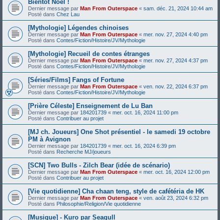
Bientôt Noël !
Dernier message par
Man From Outerspace
«
sam. déc. 21, 2024 10:44 am
Posté dans
Chez Lau
[Mythologie] Légendes chinoises
Dernier message par
Man From Outerspace
«
mer. nov. 27, 2024 4:40 pm
Posté dans
Contes/Fiction/Histoire/JV/Mythologie
[Mythologie] Recueil de contes étranges
Dernier message par
Man From Outerspace
«
mer. nov. 27, 2024 4:37 pm
Posté dans
Contes/Fiction/Histoire/JV/Mythologie
[Séries/Films] Fangs of Fortune
Dernier message par
Man From Outerspace
«
ven. nov. 22, 2024 6:37 pm
Posté dans
Contes/Fiction/Histoire/JV/Mythologie
[Prière Céleste] Enseignement de Lu Ban
Dernier message par
184201739
«
mer. oct. 16, 2024 11:00 pm
Posté dans
Contribuer au projet
[MJ ch. Joueurs] One Shot présentiel - le samedi 19 octobre
PM à Avignon
Dernier message par
184201739
«
mer. oct. 16, 2024 6:39 pm
Posté dans
Recherche MJ/joueurs
[SCN] Two Bulls - Zilch Bear (idée de scénario)
Dernier message par
Man From Outerspace
«
mer. oct. 16, 2024 12:00 pm
Posté dans
Contribuer au projet
[Vie quotidienne] Cha chaan teng, style de cafétéria de HK
Dernier message par
Man From Outerspace
«
ven. août 23, 2024 6:32 pm
Posté dans
Philosophie/Religion/Vie quotidienne
[Musique] - Kuro par Seagull