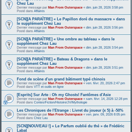
Chez Lau
Dernier message par
Man From Outerspace
«
dim. juin 28, 2026 3:58 pm
Posté dans
Affaires
[SCN][A PARAÎTRE] « Le Papillon doré du massacre » dans
le supplément Chez Lau
Dernier message par
Man From Outerspace
«
dim. juin 28, 2026 3:56 pm
Posté dans
Affaires
[SCN][A PARAÎTRE] « Une ombre au tableau » dans le
supplément Chez Lau
Dernier message par
Man From Outerspace
«
dim. juin 28, 2026 3:54 pm
Posté dans
Affaires
[SCN][A PARAÎTRE] « Bateau & Dragons » dans le
supplément Chez Lau
Dernier message par
Man From Outerspace
«
dim. juin 28, 2026 3:51 pm
Posté dans
Affaires
Fond de scène d'un grand bâtiment typé chinois
Dernier message par
Man From Outerspace
«
ven. févr. 20, 2026 2:47 pm
Posté dans
VTT et outils en ligne
[Esprits] Sur Arte : Oh my Ghosts! Fantômes d'Asie
Dernier message par
Man From Outerspace
«
sam. févr. 14, 2026 12:28 pm
Posté dans
Contes/Fiction/Histoire/JV/Mythologie
Les Chroniques de l'Etrange : Livret du joueur (x 5) à -50%
Dernier message par
Man From Outerspace
«
ven. janv. 09, 2026 8:05 pm
Posté dans
Chez Lau
[SCN][NOUVEAU !] « Le Parfum oublié du thé » de Frédéric
Labat