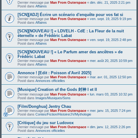
Dernier message par
Man From Outerspace
«
dim. déc. 21, 2025 2:21 pm
Posté dans
Affaires
[SCN][ADJ] Écrire un scénario d'enquête pour vos fat si
Dernier message par
Man From Outerspace
«
ven. sept. 19, 2025 9:19 pm
Posté dans
Affaires
[SCN][NOUVEAU !] « LDVELH - CdE : La Fleur de la nuit
éternelle » de Frédéric Labat
Dernier message par
Man From Outerspace
«
ven. sept. 19, 2025 2:48 pm
Posté dans
Affaires
[SCN][NOUVEAU !] « Le Parfum amer des ancêtres » de
Frédéric Labat
Dernier message par
Man From Outerspace
«
mer. août 20, 2025 10:59 pm
Posté dans
Affaires
Annonce ! [Edit : Poisson d'Avril 2025]
Dernier message par
Man From Outerspace
«
mar. avr. 01, 2025 12:50 pm
Posté dans
Annonces officielles
[Musique] Creation of the Gods 封神 I et II
Dernier message par
Man From Outerspace
«
lun. mars 03, 2025 10:32 pm
Posté dans
Images/Musiques/Sons
[Film/Donghua] Jentry Chau
Dernier message par
Man From Outerspace
«
mer. janv. 15, 2025 7:24 pm
Posté dans
Contes/Fiction/Histoire/JV/Mythologie
[Critique] du jeu sur Ludovox
Dernier message par
Man From Outerspace
«
dim. janv. 12, 2025 2:26 pm
Posté dans
Annonces officielles