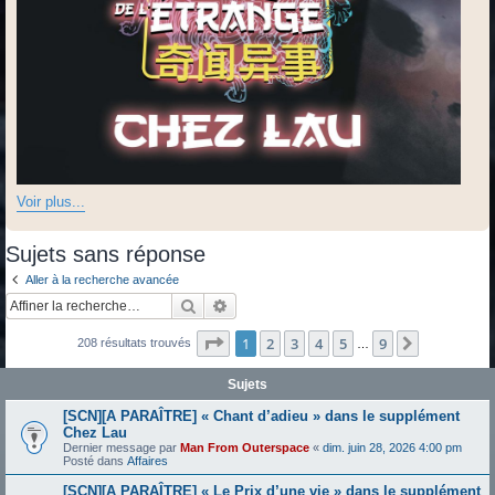
Voir plus...
Sujets sans réponse
Aller à la recherche avancée
Rechercher
Recherche avancée
Page
1
sur
9
1
2
3
4
5
9
Suivante
208 résultats trouvés
…
Sujets
[SCN][A PARAÎTRE] « Chant d’adieu » dans le supplément
Chez Lau
Dernier message par
Man From Outerspace
«
dim. juin 28, 2026 4:00 pm
Posté dans
Affaires
[SCN][A PARAÎTRE] « Le Prix d’une vie » dans le supplément