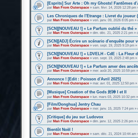
[Esprits] Sur Arte : Oh my Ghosts! Fantômes d'
par
Man From Outerspace
»
sam. févr. 14, 2026 12:28 pm
Les Chroniques de l'Etrange : Livret du joueur (
par
Man From Outerspace
»
ven. janv. 09, 2026 8:05 pm
» 
[SCN][NOUVEAU !] « Le Parfum oublié du thé » 
par
Man From Outerspace
»
dim. déc. 21, 2025 2:21 pm
» 
[SCN][ADJ] Écrire un scénario d'enquête pour vo
par
Man From Outerspace
»
ven. sept. 19, 2025 9:19 pm
»
[SCN][NOUVEAU !] « LDVELH - CdE : La Fleur de 
par
Man From Outerspace
»
ven. sept. 19, 2025 2:48 pm
»
[SCN][NOUVEAU !] « Le Parfum amer des ancêtr
par
Man From Outerspace
»
mer. août 20, 2025 10:59 pm
»
Annonce ! [Edit : Poisson d'Avril 2025]
par
Man From Outerspace
»
mar. avr. 01, 2025 12:50 pm
»
[Musique] Creation of the Gods 封神 I et II
par
Man From Outerspace
»
lun. mars 03, 2025 10:32 pm
»
[Film/Donghua] Jentry Chau
par
Man From Outerspace
»
mer. janv. 15, 2025 7:24 pm
» 
[Critique] du jeu sur Ludovox
par
Man From Outerspace
»
dim. janv. 12, 2025 2:26 pm
» 
Bientôt Noël !
par
Man From Outerspace
»
sam. déc. 21, 2024 10:44 am