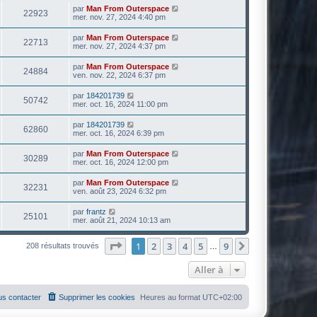
par
Man From Outerspace
22923
mer. nov. 27, 2024 4:40 pm
par
Man From Outerspace
22713
mer. nov. 27, 2024 4:37 pm
par
Man From Outerspace
24884
ven. nov. 22, 2024 6:37 pm
par
184201739
50742
mer. oct. 16, 2024 11:00 pm
par
184201739
62860
mer. oct. 16, 2024 6:39 pm
par
Man From Outerspace
30289
mer. oct. 16, 2024 12:00 pm
par
Man From Outerspace
32231
ven. août 23, 2024 6:32 pm
par
frantz
25101
mer. août 21, 2024 10:13 am
Page
1
sur
9
1
2
3
4
5
9
Suivante
208 résultats trouvés
…
Aller à
s contacter
Supprimer les cookies
Heures au format
UTC+02:00