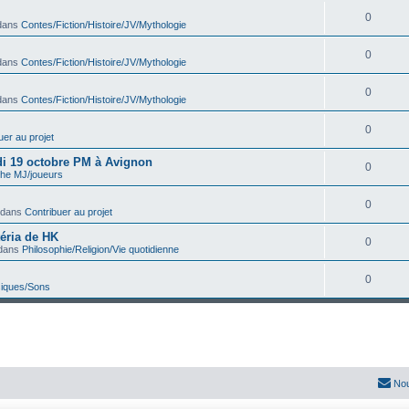
0
dans
Contes/Fiction/Histoire/JV/Mythologie
0
dans
Contes/Fiction/Histoire/JV/Mythologie
0
dans
Contes/Fiction/Histoire/JV/Mythologie
0
uer au projet
edi 19 octobre PM à Avignon
0
he MJ/joueurs
0
 dans
Contribuer au projet
téria de HK
0
dans
Philosophie/Religion/Vie quotidienne
0
iques/Sons
Nou