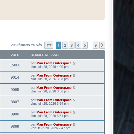
Page
1
sur
9
1
2
3
4
5
9
Suivante
208 résultats trouvés
…
VUES
DERNIER MESSAGE
par
Man From Outerspace
15868
dim. juin 28, 2026 4:00 pm
par
Man From Outerspace
9014
dim. juin 28, 2026 3:58 pm
par
Man From Outerspace
9095
dim. juin 28, 2026 3:56 pm
par
Man From Outerspace
8807
dim. juin 28, 2026 3:54 pm
par
Man From Outerspace
8900
dim. juin 28, 2026 3:51 pm
par
Man From Outerspace
9869
ven. févr. 20, 2026 2:47 pm