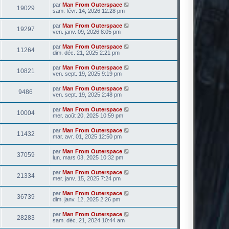
par
Man From Outerspace
19029
sam. févr. 14, 2026 12:28 pm
par
Man From Outerspace
19297
ven. janv. 09, 2026 8:05 pm
par
Man From Outerspace
11264
dim. déc. 21, 2025 2:21 pm
par
Man From Outerspace
10821
ven. sept. 19, 2025 9:19 pm
par
Man From Outerspace
9486
ven. sept. 19, 2025 2:48 pm
par
Man From Outerspace
10004
mer. août 20, 2025 10:59 pm
par
Man From Outerspace
11432
mar. avr. 01, 2025 12:50 pm
par
Man From Outerspace
37059
lun. mars 03, 2025 10:32 pm
par
Man From Outerspace
21334
mer. janv. 15, 2025 7:24 pm
par
Man From Outerspace
36739
dim. janv. 12, 2025 2:26 pm
par
Man From Outerspace
28283
sam. déc. 21, 2024 10:44 am