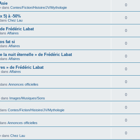
Asie
0
» dans
Contes/Fiction/Histoire/JV/Mythologie
x 5) à -50%
0
dans
Chez Lau
de Frédéric Labat
0
dans
Affaires
s fat si
0
 dans
Affaires
la nuit éternelle » de Frédéric Labat
0
 dans
Affaires
es » de Frédéric Labat
0
 dans
Affaires
0
 dans
Annonces officielles
0
 dans
Images/Musiques/Sons
0
dans
Contes/Fiction/Histoire/JV/Mythologie
0
dans
Annonces officielles
0
» dans
Chez Lau