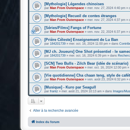
[Mythologie] Légendes chinoises
par
Man From Outerspace
»
mer. nov. 27, 2024 4:40 pm
» 
[Mythologie] Recueil de contes étranges
par
Man From Outerspace
»
mer. nov. 27, 2024 4:37 pm
» 
[Séries/Films] Fangs of Fortune
par
Man From Outerspace
»
ven. nov. 22, 2024 6:37 pm
» 
[Prière Céleste] Enseignement de Lu Ban
par
184201739
»
mer. oct. 16, 2024 11:00 pm
» dans
Contrib
[MJ ch. Joueurs] One Shot présentiel - le sam
par
184201739
»
mer. oct. 16, 2024 6:39 pm
» dans
Recherc
[SCN] Two Bulls - Zilch Bear (idée de scénario)
par
Man From Outerspace
»
mer. oct. 16, 2024 12:00 pm
»
[Vie quotidienne] Cha chaan teng, style de café
par
Man From Outerspace
»
ven. août 23, 2024 6:32 pm
» 
[Musique] - Kuro par Seagull
par
frantz
»
mer. août 21, 2024 10:13 am
» dans
Images/Mus
Aller à la recherche avancée
Index du forum