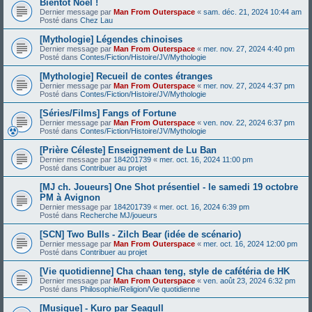
Bientôt Noël !
Dernier message par
Man From Outerspace
«
sam. déc. 21, 2024 10:44 am
Posté dans
Chez Lau
[Mythologie] Légendes chinoises
Dernier message par
Man From Outerspace
«
mer. nov. 27, 2024 4:40 pm
Posté dans
Contes/Fiction/Histoire/JV/Mythologie
[Mythologie] Recueil de contes étranges
Dernier message par
Man From Outerspace
«
mer. nov. 27, 2024 4:37 pm
Posté dans
Contes/Fiction/Histoire/JV/Mythologie
[Séries/Films] Fangs of Fortune
Dernier message par
Man From Outerspace
«
ven. nov. 22, 2024 6:37 pm
Posté dans
Contes/Fiction/Histoire/JV/Mythologie
[Prière Céleste] Enseignement de Lu Ban
Dernier message par
184201739
«
mer. oct. 16, 2024 11:00 pm
Posté dans
Contribuer au projet
[MJ ch. Joueurs] One Shot présentiel - le samedi 19 octobre
PM à Avignon
Dernier message par
184201739
«
mer. oct. 16, 2024 6:39 pm
Posté dans
Recherche MJ/joueurs
[SCN] Two Bulls - Zilch Bear (idée de scénario)
Dernier message par
Man From Outerspace
«
mer. oct. 16, 2024 12:00 pm
Posté dans
Contribuer au projet
[Vie quotidienne] Cha chaan teng, style de cafétéria de HK
Dernier message par
Man From Outerspace
«
ven. août 23, 2024 6:32 pm
Posté dans
Philosophie/Religion/Vie quotidienne
[Musique] - Kuro par Seagull