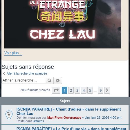
Voir plus...
Sujets sans réponse
Aller à la recherche avancée
Rechercher
Recherche avancée
Page
1
sur
9
1
2
3
4
5
9
Suivante
208 résultats trouvés
…
Sujets
[SCN][A PARAÎTRE] « Chant d’adieu » dans le supplément
Chez Lau
Dernier message par
Man From Outerspace
«
dim. juin 28, 2026 4:00 pm
Posté dans
Affaires
[SCN][A PARAÎTRE] « Le Prix d’une vie » dans le supplément