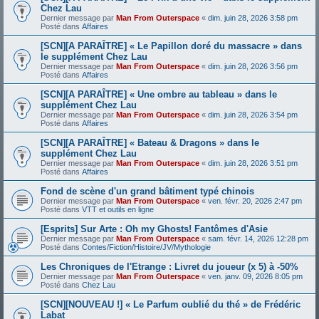
Chez Lau
Dernier message par
Man From Outerspace
«
dim. juin 28, 2026 3:58 pm
Posté dans
Affaires
[SCN][A PARAÎTRE] « Le Papillon doré du massacre » dans
le supplément Chez Lau
Dernier message par
Man From Outerspace
«
dim. juin 28, 2026 3:56 pm
Posté dans
Affaires
[SCN][A PARAÎTRE] « Une ombre au tableau » dans le
supplément Chez Lau
Dernier message par
Man From Outerspace
«
dim. juin 28, 2026 3:54 pm
Posté dans
Affaires
[SCN][A PARAÎTRE] « Bateau & Dragons » dans le
supplément Chez Lau
Dernier message par
Man From Outerspace
«
dim. juin 28, 2026 3:51 pm
Posté dans
Affaires
Fond de scène d'un grand bâtiment typé chinois
Dernier message par
Man From Outerspace
«
ven. févr. 20, 2026 2:47 pm
Posté dans
VTT et outils en ligne
[Esprits] Sur Arte : Oh my Ghosts! Fantômes d'Asie
Dernier message par
Man From Outerspace
«
sam. févr. 14, 2026 12:28 pm
Posté dans
Contes/Fiction/Histoire/JV/Mythologie
Les Chroniques de l'Etrange : Livret du joueur (x 5) à -50%
Dernier message par
Man From Outerspace
«
ven. janv. 09, 2026 8:05 pm
Posté dans
Chez Lau
[SCN][NOUVEAU !] « Le Parfum oublié du thé » de Frédéric
Labat