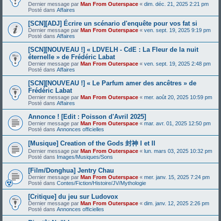
Dernier message par
Man From Outerspace
«
dim. déc. 21, 2025 2:21 pm
Posté dans
Affaires
[SCN][ADJ] Écrire un scénario d'enquête pour vos fat si
Dernier message par
Man From Outerspace
«
ven. sept. 19, 2025 9:19 pm
Posté dans
Affaires
[SCN][NOUVEAU !] « LDVELH - CdE : La Fleur de la nuit
éternelle » de Frédéric Labat
Dernier message par
Man From Outerspace
«
ven. sept. 19, 2025 2:48 pm
Posté dans
Affaires
[SCN][NOUVEAU !] « Le Parfum amer des ancêtres » de
Frédéric Labat
Dernier message par
Man From Outerspace
«
mer. août 20, 2025 10:59 pm
Posté dans
Affaires
Annonce ! [Edit : Poisson d'Avril 2025]
Dernier message par
Man From Outerspace
«
mar. avr. 01, 2025 12:50 pm
Posté dans
Annonces officielles
[Musique] Creation of the Gods 封神 I et II
Dernier message par
Man From Outerspace
«
lun. mars 03, 2025 10:32 pm
Posté dans
Images/Musiques/Sons
[Film/Donghua] Jentry Chau
Dernier message par
Man From Outerspace
«
mer. janv. 15, 2025 7:24 pm
Posté dans
Contes/Fiction/Histoire/JV/Mythologie
[Critique] du jeu sur Ludovox
Dernier message par
Man From Outerspace
«
dim. janv. 12, 2025 2:26 pm
Posté dans
Annonces officielles