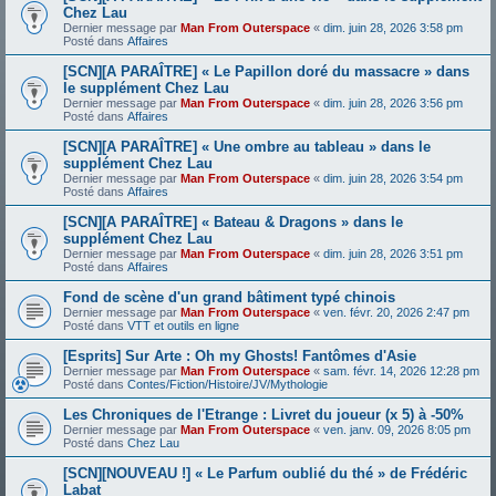
Chez Lau
Dernier message par
Man From Outerspace
«
dim. juin 28, 2026 3:58 pm
Posté dans
Affaires
[SCN][A PARAÎTRE] « Le Papillon doré du massacre » dans
le supplément Chez Lau
Dernier message par
Man From Outerspace
«
dim. juin 28, 2026 3:56 pm
Posté dans
Affaires
[SCN][A PARAÎTRE] « Une ombre au tableau » dans le
supplément Chez Lau
Dernier message par
Man From Outerspace
«
dim. juin 28, 2026 3:54 pm
Posté dans
Affaires
[SCN][A PARAÎTRE] « Bateau & Dragons » dans le
supplément Chez Lau
Dernier message par
Man From Outerspace
«
dim. juin 28, 2026 3:51 pm
Posté dans
Affaires
Fond de scène d'un grand bâtiment typé chinois
Dernier message par
Man From Outerspace
«
ven. févr. 20, 2026 2:47 pm
Posté dans
VTT et outils en ligne
[Esprits] Sur Arte : Oh my Ghosts! Fantômes d'Asie
Dernier message par
Man From Outerspace
«
sam. févr. 14, 2026 12:28 pm
Posté dans
Contes/Fiction/Histoire/JV/Mythologie
Les Chroniques de l'Etrange : Livret du joueur (x 5) à -50%
Dernier message par
Man From Outerspace
«
ven. janv. 09, 2026 8:05 pm
Posté dans
Chez Lau
[SCN][NOUVEAU !] « Le Parfum oublié du thé » de Frédéric
Labat