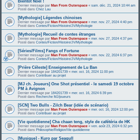
Bientôt Noël !
Dernier message par
Man From Outerspace
«
sam. déc. 21, 2024 10:44 am
Posté dans
Chez Lau
[Mythologie] Légendes chinoises
Dernier message par
Man From Outerspace
«
mer. nov. 27, 2024 4:40 pm
Posté dans
Contes/Fiction/Histoire/JV/Mythologie
[Mythologie] Recueil de contes étranges
Dernier message par
Man From Outerspace
«
mer. nov. 27, 2024 4:37 pm
Posté dans
Contes/Fiction/Histoire/JV/Mythologie
[Séries/Films] Fangs of Fortune
Dernier message par
Man From Outerspace
«
ven. nov. 22, 2024 6:37 pm
Posté dans
Contes/Fiction/Histoire/JV/Mythologie
[Prière Céleste] Enseignement de Lu Ban
Dernier message par
184201739
«
mer. oct. 16, 2024 11:00 pm
Posté dans
Contribuer au projet
[MJ ch. Joueurs] One Shot présentiel - le samedi 19 octobre
PM à Avignon
Dernier message par
184201739
«
mer. oct. 16, 2024 6:39 pm
Posté dans
Recherche MJ/joueurs
[SCN] Two Bulls - Zilch Bear (idée de scénario)
Dernier message par
Man From Outerspace
«
mer. oct. 16, 2024 12:00 pm
Posté dans
Contribuer au projet
[Vie quotidienne] Cha chaan teng, style de cafétéria de HK
Dernier message par
Man From Outerspace
«
ven. août 23, 2024 6:32 pm
Posté dans
Philosophie/Religion/Vie quotidienne
[Musique] - Kuro par Seagull