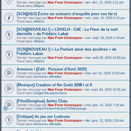
Dernier message par
Man From Outerspace
«
dim. déc. 21, 2025 2:21 pm
Posté dans
Affaires
[SCN][ADJ] Écrire un scénario d'enquête pour vos fat si
Dernier message par
Man From Outerspace
«
ven. sept. 19, 2025 9:19 pm
Posté dans
Affaires
[SCN][NOUVEAU !] « LDVELH - CdE : La Fleur de la nuit
éternelle » de Frédéric Labat
Dernier message par
Man From Outerspace
«
ven. sept. 19, 2025 2:48 pm
Posté dans
Affaires
[SCN][NOUVEAU !] « Le Parfum amer des ancêtres » de
Frédéric Labat
Dernier message par
Man From Outerspace
«
mer. août 20, 2025 10:59 pm
Posté dans
Affaires
Annonce ! [Edit : Poisson d'Avril 2025]
Dernier message par
Man From Outerspace
«
mar. avr. 01, 2025 12:50 pm
Posté dans
Annonces officielles
[Musique] Creation of the Gods 封神 I et II
Dernier message par
Man From Outerspace
«
lun. mars 03, 2025 10:32 pm
Posté dans
Images/Musiques/Sons
[Film/Donghua] Jentry Chau
Dernier message par
Man From Outerspace
«
mer. janv. 15, 2025 7:24 pm
Posté dans
Contes/Fiction/Histoire/JV/Mythologie
[Critique] du jeu sur Ludovox
Dernier message par
Man From Outerspace
«
dim. janv. 12, 2025 2:26 pm
Posté dans
Annonces officielles