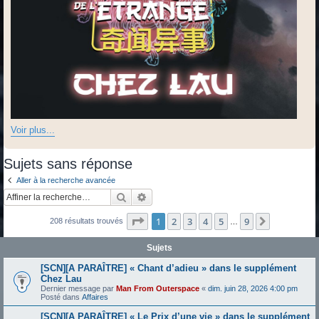
Voir plus...
Sujets sans réponse
Aller à la recherche avancée
Rechercher
Recherche avancée
Page
1
sur
9
1
2
3
4
5
9
Suivante
208 résultats trouvés
…
Sujets
[SCN][A PARAÎTRE] « Chant d’adieu » dans le supplément
Chez Lau
Dernier message par
Man From Outerspace
«
dim. juin 28, 2026 4:00 pm
Posté dans
Affaires
[SCN][A PARAÎTRE] « Le Prix d’une vie » dans le supplément