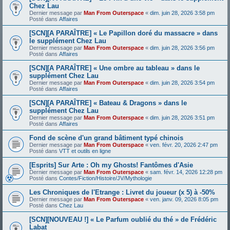
Chez Lau
Dernier message par
Man From Outerspace
«
dim. juin 28, 2026 3:58 pm
Posté dans
Affaires
[SCN][A PARAÎTRE] « Le Papillon doré du massacre » dans
le supplément Chez Lau
Dernier message par
Man From Outerspace
«
dim. juin 28, 2026 3:56 pm
Posté dans
Affaires
[SCN][A PARAÎTRE] « Une ombre au tableau » dans le
supplément Chez Lau
Dernier message par
Man From Outerspace
«
dim. juin 28, 2026 3:54 pm
Posté dans
Affaires
[SCN][A PARAÎTRE] « Bateau & Dragons » dans le
supplément Chez Lau
Dernier message par
Man From Outerspace
«
dim. juin 28, 2026 3:51 pm
Posté dans
Affaires
Fond de scène d'un grand bâtiment typé chinois
Dernier message par
Man From Outerspace
«
ven. févr. 20, 2026 2:47 pm
Posté dans
VTT et outils en ligne
[Esprits] Sur Arte : Oh my Ghosts! Fantômes d'Asie
Dernier message par
Man From Outerspace
«
sam. févr. 14, 2026 12:28 pm
Posté dans
Contes/Fiction/Histoire/JV/Mythologie
Les Chroniques de l'Etrange : Livret du joueur (x 5) à -50%
Dernier message par
Man From Outerspace
«
ven. janv. 09, 2026 8:05 pm
Posté dans
Chez Lau
[SCN][NOUVEAU !] « Le Parfum oublié du thé » de Frédéric
Labat