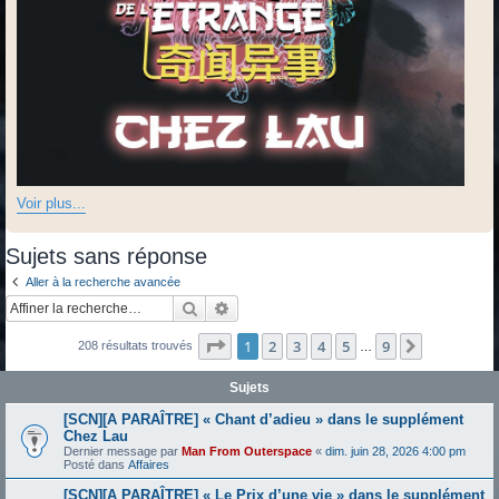
Voir plus...
Sujets sans réponse
Aller à la recherche avancée
Rechercher
Recherche avancée
Page
1
sur
9
1
2
3
4
5
9
Suivante
208 résultats trouvés
…
Sujets
[SCN][A PARAÎTRE] « Chant d’adieu » dans le supplément
Chez Lau
Dernier message par
Man From Outerspace
«
dim. juin 28, 2026 4:00 pm
Posté dans
Affaires
[SCN][A PARAÎTRE] « Le Prix d’une vie » dans le supplément