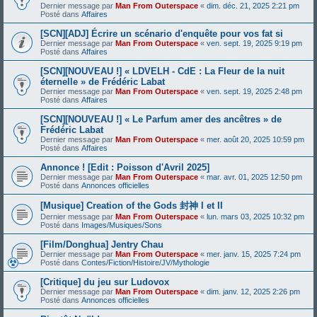
Dernier message par
Man From Outerspace
«
dim. déc. 21, 2025 2:21 pm
Posté dans
Affaires
[SCN][ADJ] Écrire un scénario d'enquête pour vos fat si
Dernier message par
Man From Outerspace
«
ven. sept. 19, 2025 9:19 pm
Posté dans
Affaires
[SCN][NOUVEAU !] « LDVELH - CdE : La Fleur de la nuit
éternelle » de Frédéric Labat
Dernier message par
Man From Outerspace
«
ven. sept. 19, 2025 2:48 pm
Posté dans
Affaires
[SCN][NOUVEAU !] « Le Parfum amer des ancêtres » de
Frédéric Labat
Dernier message par
Man From Outerspace
«
mer. août 20, 2025 10:59 pm
Posté dans
Affaires
Annonce ! [Edit : Poisson d'Avril 2025]
Dernier message par
Man From Outerspace
«
mar. avr. 01, 2025 12:50 pm
Posté dans
Annonces officielles
[Musique] Creation of the Gods 封神 I et II
Dernier message par
Man From Outerspace
«
lun. mars 03, 2025 10:32 pm
Posté dans
Images/Musiques/Sons
[Film/Donghua] Jentry Chau
Dernier message par
Man From Outerspace
«
mer. janv. 15, 2025 7:24 pm
Posté dans
Contes/Fiction/Histoire/JV/Mythologie
[Critique] du jeu sur Ludovox
Dernier message par
Man From Outerspace
«
dim. janv. 12, 2025 2:26 pm
Posté dans
Annonces officielles