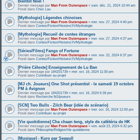
Bientôt Noël !
Dernier message par
Man From Outerspace
«
sam. déc. 21, 2024 10:44 am
Posté dans
Chez Lau
[Mythologie] Légendes chinoises
Dernier message par
Man From Outerspace
«
mer. nov. 27, 2024 4:40 pm
Posté dans
Contes/Fiction/Histoire/JV/Mythologie
[Mythologie] Recueil de contes étranges
Dernier message par
Man From Outerspace
«
mer. nov. 27, 2024 4:37 pm
Posté dans
Contes/Fiction/Histoire/JV/Mythologie
[Séries/Films] Fangs of Fortune
Dernier message par
Man From Outerspace
«
ven. nov. 22, 2024 6:37 pm
Posté dans
Contes/Fiction/Histoire/JV/Mythologie
[Prière Céleste] Enseignement de Lu Ban
Dernier message par
184201739
«
mer. oct. 16, 2024 11:00 pm
Posté dans
Contribuer au projet
[MJ ch. Joueurs] One Shot présentiel - le samedi 19 octobre
PM à Avignon
Dernier message par
184201739
«
mer. oct. 16, 2024 6:39 pm
Posté dans
Recherche MJ/joueurs
[SCN] Two Bulls - Zilch Bear (idée de scénario)
Dernier message par
Man From Outerspace
«
mer. oct. 16, 2024 12:00 pm
Posté dans
Contribuer au projet
[Vie quotidienne] Cha chaan teng, style de cafétéria de HK
Dernier message par
Man From Outerspace
«
ven. août 23, 2024 6:32 pm
Posté dans
Philosophie/Religion/Vie quotidienne
[Musique] - Kuro par Seagull