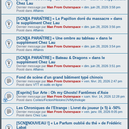
Chez Lau
Dernier message par
Man From Outerspace
«
dim. juin 28, 2026 3:58 pm
Posté dans
Affaires
[SCN][A PARAÎTRE] « Le Papillon doré du massacre » dans
le supplément Chez Lau
Dernier message par
Man From Outerspace
«
dim. juin 28, 2026 3:56 pm
Posté dans
Affaires
[SCN][A PARAÎTRE] « Une ombre au tableau » dans le
supplément Chez Lau
Dernier message par
Man From Outerspace
«
dim. juin 28, 2026 3:54 pm
Posté dans
Affaires
[SCN][A PARAÎTRE] « Bateau & Dragons » dans le
supplément Chez Lau
Dernier message par
Man From Outerspace
«
dim. juin 28, 2026 3:51 pm
Posté dans
Affaires
Fond de scène d'un grand bâtiment typé chinois
Dernier message par
Man From Outerspace
«
ven. févr. 20, 2026 2:47 pm
Posté dans
VTT et outils en ligne
[Esprits] Sur Arte : Oh my Ghosts! Fantômes d'Asie
Dernier message par
Man From Outerspace
«
sam. févr. 14, 2026 12:28 pm
Posté dans
Contes/Fiction/Histoire/JV/Mythologie
Les Chroniques de l'Etrange : Livret du joueur (x 5) à -50%
Dernier message par
Man From Outerspace
«
ven. janv. 09, 2026 8:05 pm
Posté dans
Chez Lau
[SCN][NOUVEAU !] « Le Parfum oublié du thé » de Frédéric
Labat