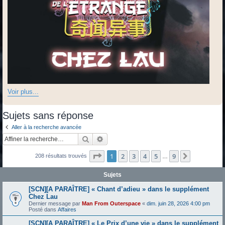
Voir plus...
Sujets sans réponse
Aller à la recherche avancée
Rechercher
Recherche avancée
Page
1
sur
9
1
2
3
4
5
9
Suivante
208 résultats trouvés
…
Sujets
[SCN][A PARAÎTRE] « Chant d’adieu » dans le supplément
Chez Lau
Dernier message par
Man From Outerspace
«
dim. juin 28, 2026 4:00 pm
Posté dans
Affaires
[SCN][A PARAÎTRE] « Le Prix d’une vie » dans le supplément