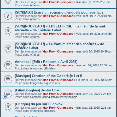
Dernier message par
Man From Outerspace
«
dim. déc. 21, 2025 2:21 pm
Posté dans
Affaires
[SCN][ADJ] Écrire un scénario d'enquête pour vos fat si
Dernier message par
Man From Outerspace
«
ven. sept. 19, 2025 9:19 pm
Posté dans
Affaires
[SCN][NOUVEAU !] « LDVELH - CdE : La Fleur de la nuit
éternelle » de Frédéric Labat
Dernier message par
Man From Outerspace
«
ven. sept. 19, 2025 2:48 pm
Posté dans
Affaires
[SCN][NOUVEAU !] « Le Parfum amer des ancêtres » de
Frédéric Labat
Dernier message par
Man From Outerspace
«
mer. août 20, 2025 10:59 pm
Posté dans
Affaires
Annonce ! [Edit : Poisson d'Avril 2025]
Dernier message par
Man From Outerspace
«
mar. avr. 01, 2025 12:50 pm
Posté dans
Annonces officielles
[Musique] Creation of the Gods 封神 I et II
Dernier message par
Man From Outerspace
«
lun. mars 03, 2025 10:32 pm
Posté dans
Images/Musiques/Sons
[Film/Donghua] Jentry Chau
Dernier message par
Man From Outerspace
«
mer. janv. 15, 2025 7:24 pm
Posté dans
Contes/Fiction/Histoire/JV/Mythologie
[Critique] du jeu sur Ludovox
Dernier message par
Man From Outerspace
«
dim. janv. 12, 2025 2:26 pm
Posté dans
Annonces officielles