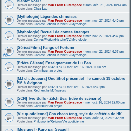
Bientôt Noël !
Dernier message par
Man From Outerspace
«
sam. déc. 21, 2024 10:44 am
Posté dans
Chez Lau
[Mythologie] Légendes chinoises
Dernier message par
Man From Outerspace
«
mer. nov. 27, 2024 4:40 pm
Posté dans
Contes/Fiction/Histoire/JV/Mythologie
[Mythologie] Recueil de contes étranges
Dernier message par
Man From Outerspace
«
mer. nov. 27, 2024 4:37 pm
Posté dans
Contes/Fiction/Histoire/JV/Mythologie
[Séries/Films] Fangs of Fortune
Dernier message par
Man From Outerspace
«
ven. nov. 22, 2024 6:37 pm
Posté dans
Contes/Fiction/Histoire/JV/Mythologie
[Prière Céleste] Enseignement de Lu Ban
Dernier message par
184201739
«
mer. oct. 16, 2024 11:00 pm
Posté dans
Contribuer au projet
[MJ ch. Joueurs] One Shot présentiel - le samedi 19 octobre
PM à Avignon
Dernier message par
184201739
«
mer. oct. 16, 2024 6:39 pm
Posté dans
Recherche MJ/joueurs
[SCN] Two Bulls - Zilch Bear (idée de scénario)
Dernier message par
Man From Outerspace
«
mer. oct. 16, 2024 12:00 pm
Posté dans
Contribuer au projet
[Vie quotidienne] Cha chaan teng, style de cafétéria de HK
Dernier message par
Man From Outerspace
«
ven. août 23, 2024 6:32 pm
Posté dans
Philosophie/Religion/Vie quotidienne
[Musique] - Kuro par Seagull