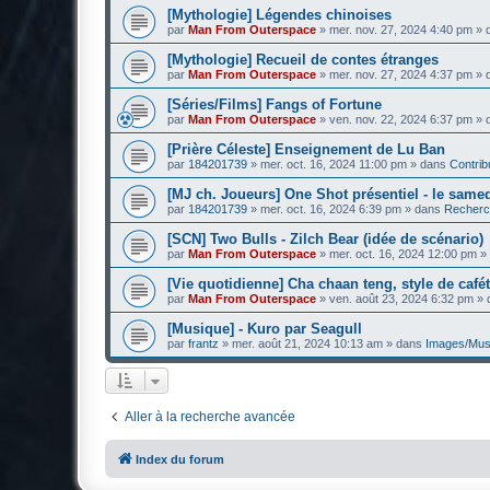
[Mythologie] Légendes chinoises
par
Man From Outerspace
»
mer. nov. 27, 2024 4:40 pm
» 
[Mythologie] Recueil de contes étranges
par
Man From Outerspace
»
mer. nov. 27, 2024 4:37 pm
» 
[Séries/Films] Fangs of Fortune
par
Man From Outerspace
»
ven. nov. 22, 2024 6:37 pm
» 
[Prière Céleste] Enseignement de Lu Ban
par
184201739
»
mer. oct. 16, 2024 11:00 pm
» dans
Contrib
[MJ ch. Joueurs] One Shot présentiel - le sam
par
184201739
»
mer. oct. 16, 2024 6:39 pm
» dans
Recherc
[SCN] Two Bulls - Zilch Bear (idée de scénario)
par
Man From Outerspace
»
mer. oct. 16, 2024 12:00 pm
»
[Vie quotidienne] Cha chaan teng, style de café
par
Man From Outerspace
»
ven. août 23, 2024 6:32 pm
» 
[Musique] - Kuro par Seagull
par
frantz
»
mer. août 21, 2024 10:13 am
» dans
Images/Mus
Aller à la recherche avancée
Index du forum