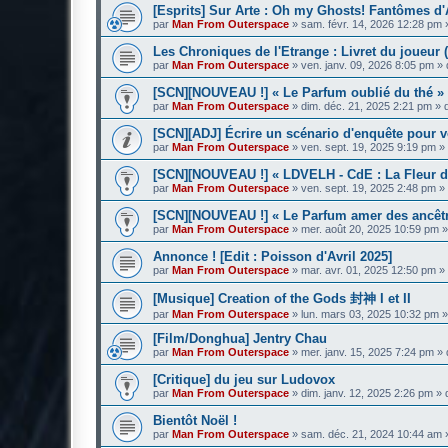
[Esprits] Sur Arte : Oh my Ghosts! Fantômes d'
par
Man From Outerspace
»
sam. févr. 14, 2026 12:28 pm
Les Chroniques de l'Etrange : Livret du joueur (
par
Man From Outerspace
»
ven. janv. 09, 2026 8:05 pm
» 
[SCN][NOUVEAU !] « Le Parfum oublié du thé » 
par
Man From Outerspace
»
dim. déc. 21, 2025 2:21 pm
» 
[SCN][ADJ] Écrire un scénario d'enquête pour vo
par
Man From Outerspace
»
ven. sept. 19, 2025 9:19 pm
»
[SCN][NOUVEAU !] « LDVELH - CdE : La Fleur de 
par
Man From Outerspace
»
ven. sept. 19, 2025 2:48 pm
»
[SCN][NOUVEAU !] « Le Parfum amer des ancêtr
par
Man From Outerspace
»
mer. août 20, 2025 10:59 pm
»
Annonce ! [Edit : Poisson d'Avril 2025]
par
Man From Outerspace
»
mar. avr. 01, 2025 12:50 pm
»
[Musique] Creation of the Gods 封神 I et II
par
Man From Outerspace
»
lun. mars 03, 2025 10:32 pm
»
[Film/Donghua] Jentry Chau
par
Man From Outerspace
»
mer. janv. 15, 2025 7:24 pm
» 
[Critique] du jeu sur Ludovox
par
Man From Outerspace
»
dim. janv. 12, 2025 2:26 pm
» 
Bientôt Noël !
par
Man From Outerspace
»
sam. déc. 21, 2024 10:44 am