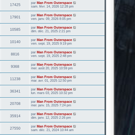
par
Man From Outerspace
17425
sam. févr. 14, 2026 12:28 pm
par
Man From Outerspace
17901
ven. janv. 09, 2026 8:05 pm
par
Man From Outerspace
10585
dim. déc. 21, 2025 2:21 pm
par
Man From Outerspace
10140
ven. sept. 19, 2025 9:19 pm
par
Man From Outerspace
8816
ven. sept. 19, 2025 2:48 pm
par
Man From Outerspace
9368
mer. août 20, 2025 10:59 pm
par
Man From Outerspace
11238
mar. avr. 01, 2025 12:50 pm
par
Man From Outerspace
36341
lun. mars 03, 2025 10:32 pm
par
Man From Outerspace
20708
mer. janv. 15, 2025 7:24 pm
par
Man From Outerspace
35914
dim. janv. 12, 2025 2:26 pm
par
Man From Outerspace
27550
sam. déc. 21, 2024 10:44 am