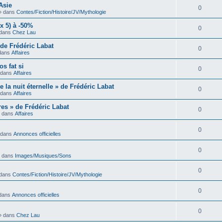
Asie
0
» dans
Contes/Fiction/Histoire/JV/Mythologie
x 5) à -50%
0
dans
Chez Lau
de Frédéric Labat
0
dans
Affaires
s fat si
0
 dans
Affaires
la nuit éternelle » de Frédéric Labat
0
 dans
Affaires
es » de Frédéric Labat
0
 dans
Affaires
0
 dans
Annonces officielles
0
 dans
Images/Musiques/Sons
0
dans
Contes/Fiction/Histoire/JV/Mythologie
0
dans
Annonces officielles
0
» dans
Chez Lau