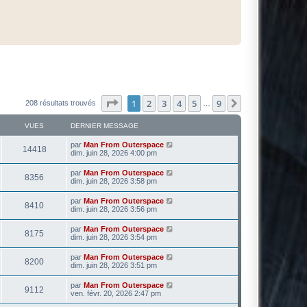
Page
1
sur
9
1
2
3
4
5
9
Suivante
208 résultats trouvés
…
VUES
DERNIER MESSAGE
par
Man From Outerspace
14418
dim. juin 28, 2026 4:00 pm
par
Man From Outerspace
8356
dim. juin 28, 2026 3:58 pm
par
Man From Outerspace
8410
dim. juin 28, 2026 3:56 pm
par
Man From Outerspace
8175
dim. juin 28, 2026 3:54 pm
par
Man From Outerspace
8200
dim. juin 28, 2026 3:51 pm
par
Man From Outerspace
9112
ven. févr. 20, 2026 2:47 pm