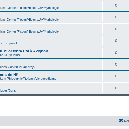
0
dans
Contes/Fiction/Histoire/JV/Mythologie
0
dans
Contes/Fiction/Histoire/JV/Mythologie
0
dans
Contes/Fiction/Histoire/JV/Mythologie
0
uer au projet
edi 19 octobre PM à Avignon
0
he MJ/joueurs
0
 dans
Contribuer au projet
téria de HK
0
dans
Philosophie/Religion/Vie quotidienne
0
iques/Sons
Nou