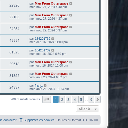
par
Man From Outerspace
22326
mer. nov. 27, 2024 4:40 pm
par
Man From Outerspace
22103
mer. nov. 27, 2024 4:37 pm
par
Man From Outerspace
24254
ven. nov. 22, 2024 6:37 pm
par
184201739
49994
mer. oct. 16, 2024 11:00 pm
par
184201739
61523
mer. oct. 16, 2024 6:39 pm
par
Man From Outerspace
29518
mer. oct. 16, 2024 12:00 pm
par
Man From Outerspace
31352
ven. août 23, 2024 6:32 pm
par
frantz
24337
mer. août 21, 2024 10:13 am
Page
1
sur
9
1
2
3
4
5
9
Suivante
208 résultats trouvés
…
Aller à
s contacter
Supprimer les cookies
Heures au format
UTC+02:00