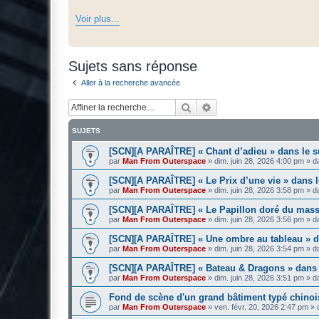
Voir plus...
Sujets sans réponse
Aller à la recherche avancée
Rechercher
Recherche avancée
SUJETS
[SCN][A PARAÎTRE] « Chant d’adieu » dans le 
par
Man From Outerspace
»
dim. juin 28, 2026 4:00 pm
» d
[SCN][A PARAÎTRE] « Le Prix d’une vie » dans
par
Man From Outerspace
»
dim. juin 28, 2026 3:58 pm
» d
[SCN][A PARAÎTRE] « Le Papillon doré du mass
par
Man From Outerspace
»
dim. juin 28, 2026 3:56 pm
» d
[SCN][A PARAÎTRE] « Une ombre au tableau » 
par
Man From Outerspace
»
dim. juin 28, 2026 3:54 pm
» d
[SCN][A PARAÎTRE] « Bateau & Dragons » dans
par
Man From Outerspace
»
dim. juin 28, 2026 3:51 pm
» d
Fond de scène d'un grand bâtiment typé chinoi
par
Man From Outerspace
»
ven. févr. 20, 2026 2:47 pm
» 