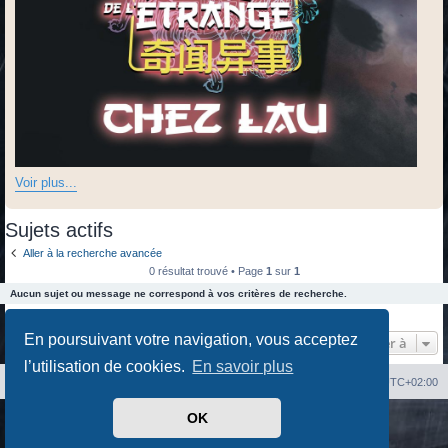
Voir plus...
Sujets actifs
Aller à la recherche avancée
0 résultat trouvé • Page
1
sur
1
Aucun sujet ou message ne correspond à vos critères de recherche.
0 résultat trouvé • Page
1
sur
1
En poursuivant votre navigation, vous acceptez
Aller à
l’utilisation de cookies.
En savoir plus
Index du forum
Heures au format
UTC+02:00
OK
Développé par
phpBB
® Forum Software © phpBB Limited
Traduit par
phpBB-fr.com