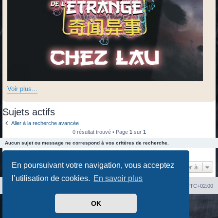
Voir plus...
Sujets actifs
Aller à la recherche avancée
0 résultat trouvé • Page
1
sur
1
Aucun sujet ou message ne correspond à vos critères de recherche.
0 résultat trouvé • Page
1
sur
1
En poursuivant votre navigation, vous acceptez
Aller à
l’utilisation de cookies.
En savoir plus
Index du forum
Heures au format
UTC+02:00
OK
Développé par
phpBB
® Forum Software © phpBB Limited
Traduit par
phpBB-fr.com