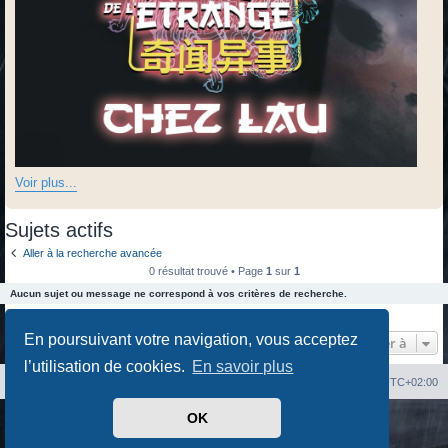
Voir plus...
Sujets actifs
Aller à la recherche avancée
0 résultat trouvé • Page
1
sur
1
Aucun sujet ou message ne correspond à vos critères de recherche.
0 résultat trouvé • Page
1
sur
1
En poursuivant votre navigation, vous acceptez
Aller à
l’utilisation de cookies.
En savoir plus
Index du forum
Heures au format
UTC+02:00
OK
Développé par
phpBB
® Forum Software © phpBB Limited
Traduit par
phpBB-fr.com