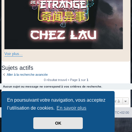
Voir plus...
Sujets actifs
Aller à la recherche avancée
0 résultat trouvé • Page
1
sur
1
Aucun sujet ou message ne correspond à vos critères de recherche.
0 résultat trouvé • Page
1
sur
1
En poursuivant votre navigation, vous acceptez
Aller à
l’utilisation de cookies.
En savoir plus
Index du forum
Heures au format
UTC+02:00
OK
Développé par
phpBB
® Forum Software © phpBB Limited
Traduit par
phpBB-fr.com