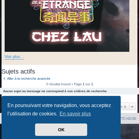
Voir plus...
Sujets actifs
Aller à la recherche avancée
0 résultat trouvé • Page
1
sur
1
Aucun sujet ou message ne correspond à vos critères de recherche.
0 résultat trouvé • Page
1
sur
1
En poursuivant votre navigation, vous acceptez
Aller à
l’utilisation de cookies.
En savoir plus
Index du forum
Heures au format
UTC+02:00
OK
Développé par
phpBB
® Forum Software © phpBB Limited
Traduit par
phpBB-fr.com