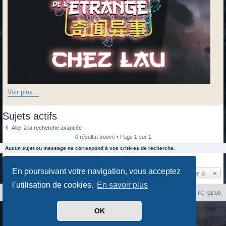
Voir plus...
Sujets actifs
Aller à la recherche avancée
0 résultat trouvé • Page
1
sur
1
Aucun sujet ou message ne correspond à vos critères de recherche.
0 résultat trouvé • Page
1
sur
1
En poursuivant votre navigation, vous acceptez
Aller à
l’utilisation de cookies.
En savoir plus
Index du forum
Heures au format
UTC+02:00
OK
Développé par
phpBB
® Forum Software © phpBB Limited
Traduit par
phpBB-fr.com