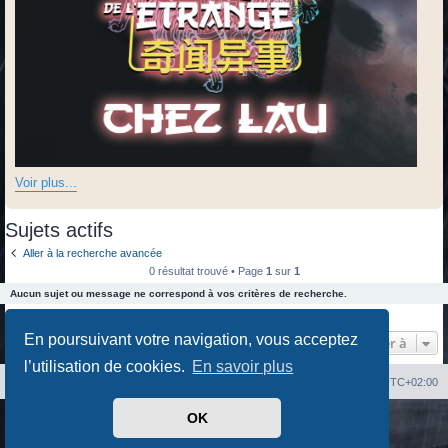
Voir plus...
Sujets actifs
Aller à la recherche avancée
0 résultat trouvé • Page
1
sur
1
Aucun sujet ou message ne correspond à vos critères de recherche.
0 résultat trouvé • Page
1
sur
1
En poursuivant votre navigation, vous acceptez
Aller à
l’utilisation de cookies.
En savoir plus
Index du forum
Heures au format
UTC+02:00
OK
Développé par
phpBB
® Forum Software © phpBB Limited
Traduit par
phpBB-fr.com