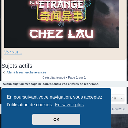
Voir plus...
Sujets actifs
Aller à la recherche avancée
0 résultat trouvé • Page
1
sur
1
Aucun sujet ou message ne correspond à vos critères de recherche.
0 résultat trouvé • Page
1
sur
1
En poursuivant votre navigation, vous acceptez
Aller à
l’utilisation de cookies.
En savoir plus
Index du forum
Heures au format
UTC+02:00
OK
Développé par
phpBB
® Forum Software © phpBB Limited
Traduit par
phpBB-fr.com