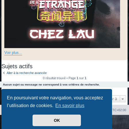
Voir plus...
Sujets actifs
Aller à la recherche avancée
0 résultat trouvé • Page
1
sur
1
Aucun sujet ou message ne correspond à vos critères de recherche.
0 résultat trouvé • Page
1
sur
1
En poursuivant votre navigation, vous acceptez
Aller à
l’utilisation de cookies.
En savoir plus
Index du forum
Heures au format
UTC+02:00
OK
Développé par
phpBB
® Forum Software © phpBB Limited
Traduit par
phpBB-fr.com