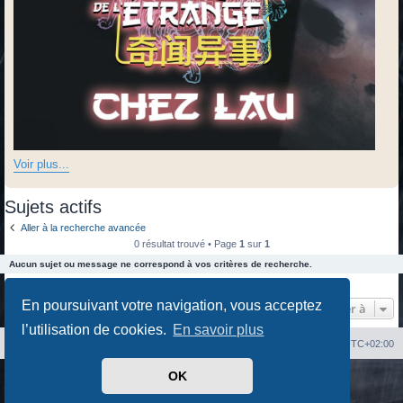
Voir plus...
Sujets actifs
Aller à la recherche avancée
0 résultat trouvé • Page
1
sur
1
Aucun sujet ou message ne correspond à vos critères de recherche.
0 résultat trouvé • Page
1
sur
1
En poursuivant votre navigation, vous acceptez
Aller à
l’utilisation de cookies.
En savoir plus
Index du forum
Heures au format
UTC+02:00
OK
Développé par
phpBB
® Forum Software © phpBB Limited
Traduit par
phpBB-fr.com