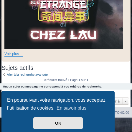
Voir plus...
Sujets actifs
Aller à la recherche avancée
0 résultat trouvé • Page
1
sur
1
Aucun sujet ou message ne correspond à vos critères de recherche.
0 résultat trouvé • Page
1
sur
1
En poursuivant votre navigation, vous acceptez
Aller à
l’utilisation de cookies.
En savoir plus
Index du forum
Heures au format
UTC+02:00
OK
Développé par
phpBB
® Forum Software © phpBB Limited
Traduit par
phpBB-fr.com