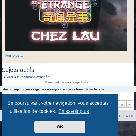
Voir plus...
Sujets actifs
Aller à la recherche avancée
0 résultat trouvé • Page
1
sur
1
Aucun sujet ou message ne correspond à vos critères de recherche.
0 résultat trouvé • Page
1
sur
1
En poursuivant votre navigation, vous acceptez
Aller à
l’utilisation de cookies.
En savoir plus
Index du forum
Heures au format
UTC+02:00
OK
Développé par
phpBB
® Forum Software © phpBB Limited
Traduit par
phpBB-fr.com