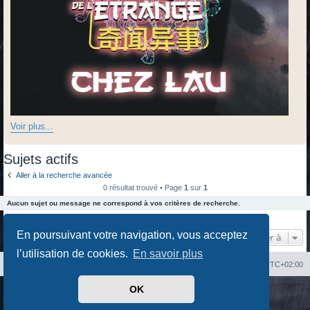
Voir plus...
Sujets actifs
Aller à la recherche avancée
0 résultat trouvé • Page
1
sur
1
Aucun sujet ou message ne correspond à vos critères de recherche.
0 résultat trouvé • Page
1
sur
1
En poursuivant votre navigation, vous acceptez
Aller à
l’utilisation de cookies.
En savoir plus
Index du forum
Heures au format
UTC+02:00
OK
Développé par
phpBB
® Forum Software © phpBB Limited
Traduit par
phpBB-fr.com