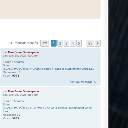
Page
1
sur
85
1
2
3
4
5
85
Suivante
841 résultats trouvés
…
par
Man From Outerspace
dim. juin 28, 2026 4:00 pm
Forum :
Affaires
Sujet :
[SCN][A PARAÎTRE] « Chant d’adieu » dans le supplément Chez Lau
Réponses :
0
Vues :
9073
Aller au message
par
Man From Outerspace
dim. juin 28, 2026 3:58 pm
Forum :
Affaires
Sujet :
[SCN][A PARAÎTRE] « Le Prix d’une vie » dans le supplément Chez
Lau
Réponses :
0
Vues :
5649