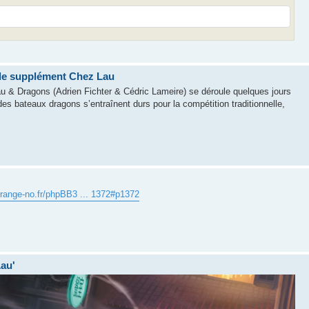
le supplément Chez Lau
au & Dragons (Adrien Fichter & Cédric Lameire) se déroule quelques jours
es bateaux dragons s’entraînent durs pour la compétition traditionnelle,
trange-no.fr/phpBB3 ... 1372#p1372
Lau'