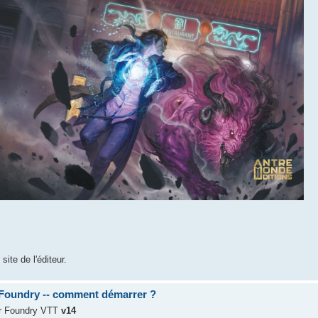
te de l'éditeur.
 Foundry -- comment démarrer ?
r Foundry VTT
v14