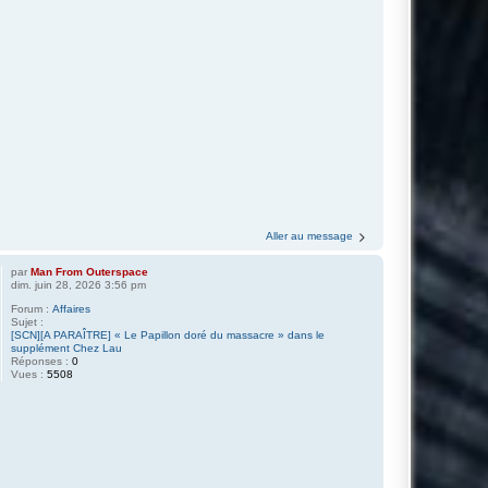
Aller au message
par
Man From Outerspace
dim. juin 28, 2026 3:56 pm
Forum :
Affaires
Sujet :
[SCN][A PARAÎTRE] « Le Papillon doré du massacre » dans le
supplément Chez Lau
Réponses :
0
Vues :
5508