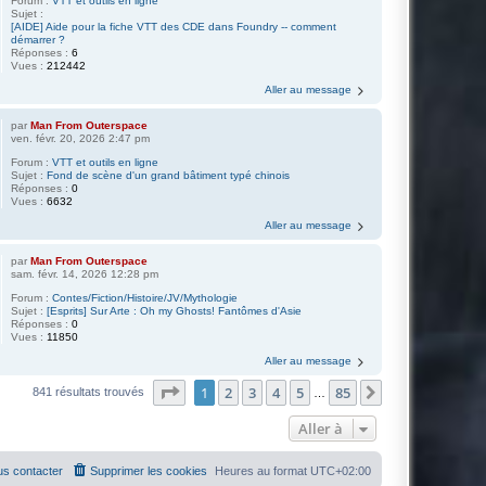
Forum :
VTT et outils en ligne
Sujet :
[AIDE] Aide pour la fiche VTT des CDE dans Foundry -- comment
démarrer ?
Réponses :
6
Vues :
212442
Aller au message
par
Man From Outerspace
ven. févr. 20, 2026 2:47 pm
Forum :
VTT et outils en ligne
Sujet :
Fond de scène d'un grand bâtiment typé chinois
Réponses :
0
Vues :
6632
Aller au message
par
Man From Outerspace
sam. févr. 14, 2026 12:28 pm
Forum :
Contes/Fiction/Histoire/JV/Mythologie
Sujet :
[Esprits] Sur Arte : Oh my Ghosts! Fantômes d'Asie
Réponses :
0
Vues :
11850
Aller au message
Page
1
sur
85
1
2
3
4
5
85
Suivante
841 résultats trouvés
…
Aller à
s contacter
Supprimer les cookies
Heures au format
UTC+02:00