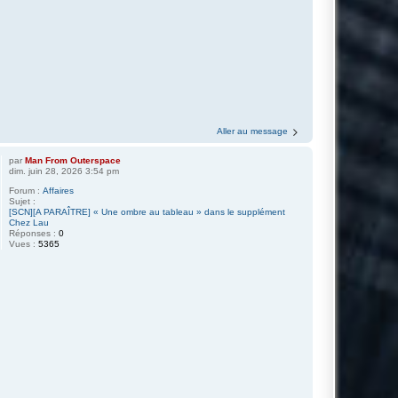
Aller au message
par
Man From Outerspace
dim. juin 28, 2026 3:54 pm
Forum :
Affaires
Sujet :
[SCN][A PARAÎTRE] « Une ombre au tableau » dans le supplément
Chez Lau
Réponses :
0
Vues :
5365