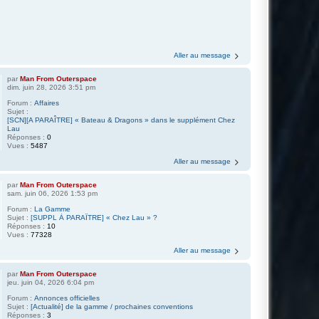
Aller au message
par
Man From Outerspace
dim. juin 28, 2026 3:51 pm
Forum :
Affaires
Sujet :
[SCN][A PARAÎTRE] « Bateau & Dragons » dans le supplément Chez
Lau
Réponses :
0
Vues :
5487
Aller au message
par
Man From Outerspace
sam. juin 06, 2026 1:53 pm
Forum :
La Gamme
Sujet :
[SUPPL À PARAÎTRE] « Chez Lau » ?
Réponses :
10
Vues :
77328
Aller au message
par
Man From Outerspace
jeu. juin 04, 2026 6:04 pm
Forum :
Annonces officielles
Sujet :
[Actualité] de la gamme / prochaines conventions
Réponses :
3