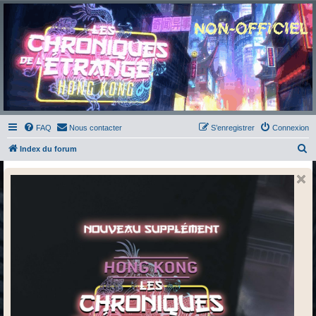
Chroniques de l'Étrange
NO
Pour les amateurs des Chroniques de l'Étrange
FAQ
Nous contacter
S’enregistrer
Connexion
R
Index du forum
e
c
h
e
r
c
h
e
r