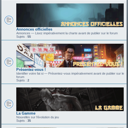
Annonces officielles
Annonces — Lisez impérativement la charte avant de publier sur le forum
Sujets :
55
Présentez-vous !
Identifier votre fat si — Présentez-vous impérativement avant de publier sur le
forum
Sujets :
2
La Gamme
Nouvelles sur l'évolution du jeu
Sujets :
35