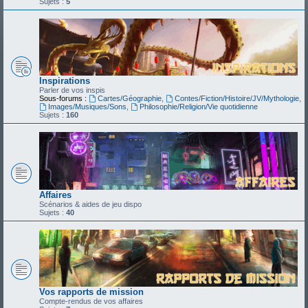
Sujets :
5
Inspirations
Parler de vos inspis
Sous-forums :
Cartes/Géographie
,
Contes/Fiction/Histoire/JV/Mythologie
,
Images/Musiques/Sons
,
Philosophie/Religion/Vie quotidienne
Sujets :
160
Affaires
Scénarios & aides de jeu dispo
Sujets :
40
Vos rapports de mission
Compte-rendus de vos affaires