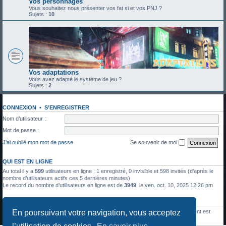
Vos personnages
Vous souhaitez nous présenter vos fat si et vos PNJ ?
Sujets :
10
Vos adaptations
Vous avez adapté le système de jeu ?
Sujets :
2
CONNEXION
•
S’ENREGISTRER
Nom d’utilisateur :
Mot de passe :
J’ai oublié mon mot de passe
Se souvenir de moi
QUI EST EN LIGNE
Au total il y a
599
utilisateurs en ligne : 1 enregistré, 0 invisible et 598 invités (d’après le
nombre d’utilisateurs actifs ces 5 dernières minutes)
Le record du nombre d’utilisateurs en ligne est de
3949
, le ven. oct. 10, 2025 12:26 pm
STATISTIQUES
En poursuivant votre navigation, vous acceptez
1336
messages •
428
sujets •
27
membres • Le membre enregistré le plus récent est
Julien Moreau
.