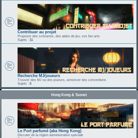
Contribuer au projet
Proposer des scénarios, des aides de jeu, vos fan-arts
Sujets :
11
Recherche MJ/joueurs
Trouver des MJ ou des joueurs, annoncer des conventions
Sujets :
5
Hong Kong & Taonet
Le Port parfumé (aka Hong Kong)
Discuter de la région administrative spéciale