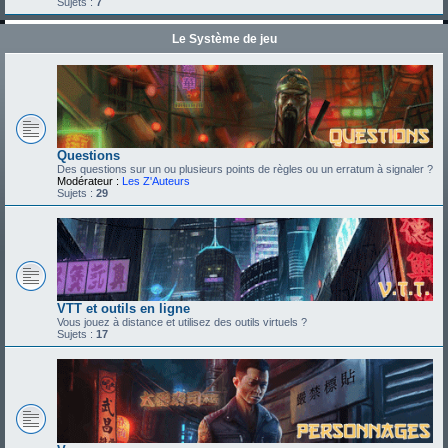
Sujets :
7
Le Système de jeu
Questions
Des questions sur un ou plusieurs points de règles ou un erratum à signaler ?
Modérateur :
Les Z'Auteurs
Sujets :
29
VTT et outils en ligne
Vous jouez à distance et utilisez des outils virtuels ?
Sujets :
17