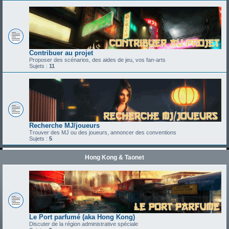
Contribuer au projet
Proposer des scénarios, des aides de jeu, vos fan-arts
Sujets :
11
Recherche MJ/joueurs
Trouver des MJ ou des joueurs, annoncer des conventions
Sujets :
5
Hong Kong & Taonet
Le Port parfumé (aka Hong Kong)
Discuter de la région administrative spéciale