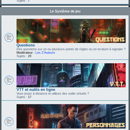
Sujets :
7
Le Système de jeu
Questions
Des questions sur un ou plusieurs points de règles ou un erratum à signaler ?
Modérateur :
Les Z'Auteurs
Sujets :
29
VTT et outils en ligne
Vous jouez à distance et utilisez des outils virtuels ?
Sujets :
17