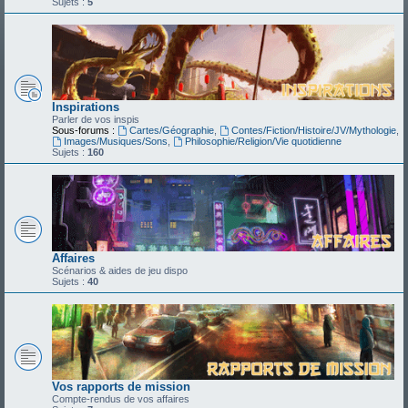
Sujets :
5
Inspirations
Parler de vos inspis
Sous-forums :
Cartes/Géographie
,
Contes/Fiction/Histoire/JV/Mythologie
,
Images/Musiques/Sons
,
Philosophie/Religion/Vie quotidienne
Sujets :
160
Affaires
Scénarios & aides de jeu dispo
Sujets :
40
Vos rapports de mission
Compte-rendus de vos affaires