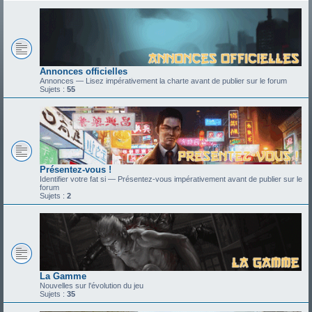
Annonces officielles
Annonces — Lisez impérativement la charte avant de publier sur le forum
Sujets :
55
Présentez-vous !
Identifier votre fat si — Présentez-vous impérativement avant de publier sur le
forum
Sujets :
2
La Gamme
Nouvelles sur l'évolution du jeu
Sujets :
35