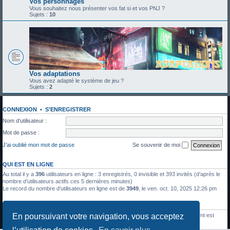
Vos personnages
Vous souhaitez nous présenter vos fat si et vos PNJ ?
Sujets :
10
Vos adaptations
Vous avez adapté le système de jeu ?
Sujets :
2
CONNEXION
•
S’ENREGISTRER
Nom d’utilisateur :
Mot de passe :
J’ai oublié mon mot de passe
Se souvenir de moi
QUI EST EN LIGNE
Au total il y a
396
utilisateurs en ligne : 3 enregistrés, 0 invisible et 393 invités (d’après le
nombre d’utilisateurs actifs ces 5 dernières minutes)
Le record du nombre d’utilisateurs en ligne est de
3949
, le ven. oct. 10, 2025 12:26 pm
STATISTIQUES
En poursuivant votre navigation, vous acceptez
1336
messages •
428
sujets •
27
membres • Le membre enregistré le plus récent est
Julien Moreau
.