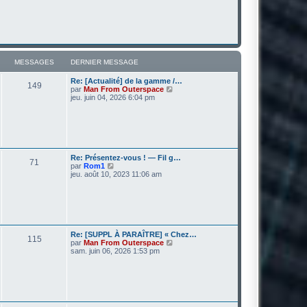
MESSAGES
DERNIER MESSAGE
Re: [Actualité] de la gamme /…
149
V
par
Man From Outerspace
o
jeu. juin 04, 2026 6:04 pm
i
r
l
e
d
e
r
Re: Présentez-vous ! — Fil g…
71
n
V
par
Rom1
i
o
jeu. août 10, 2023 11:06 am
e
i
r
r
m
l
e
e
s
d
s
e
a
r
Re: [SUPPL À PARAÎTRE] « Chez…
g
115
n
V
par
Man From Outerspace
e
i
o
sam. juin 06, 2026 1:53 pm
e
i
r
r
m
l
e
e
s
d
s
e
a