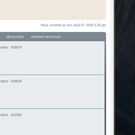
Nous sommes le ven. août 07, 2026 5:25 pm
MESSAGES
DERNIER MESSAGE
ctions : 418074
ctions : 418626
ctions : 412284