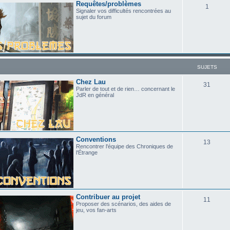
Requêtes/problèmes
1
Signaler vos difficultés rencontrées au
sujet du forum
SUJETS
Chez Lau
31
Parler de tout et de rien… concernant le
JdR en général
Conventions
13
Rencontrer l'équipe des Chroniques de
l'Étrange
Contribuer au projet
11
Proposer des scénarios, des aides de
jeu, vos fan-arts