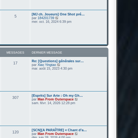
e
e
s
d
s
e
a
r
[MJ ch. Joueurs] One Shot pré…
g
5
n
V
par
184201739
e
i
o
mer. oct. 16, 2024 6:39 pm
e
i
r
r
m
l
e
e
s
d
s
e
a
r
g
n
MESSAGES
DERNIER MESSAGE
e
i
e
Re: [Questions] générales sur…
r
17
V
par
Xiao Yingtao
m
o
mar. août 15, 2023 4:30 pm
e
i
s
r
s
l
a
e
g
d
e
e
r
[Esprits] Sur Arte : Oh my Gh…
307
n
V
par
Man From Outerspace
i
o
sam. févr. 14, 2026 12:28 pm
e
i
r
r
m
l
e
e
s
d
s
e
a
r
[SCN][A PARAÎTRE] « Chant d’a…
g
120
n
V
par
Man From Outerspace
e
i
o
dim. juin 28, 2026 4:00 pm