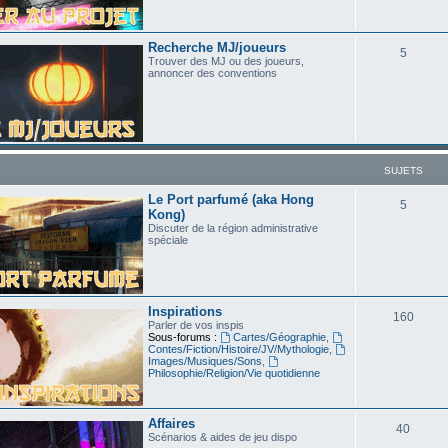
Recherche MJ/joueurs
5
Trouver des MJ ou des joueurs,
annoncer des conventions
SUJETS
Le Port parfumé (aka Hong
5
Kong)
Discuter de la région administrative
spéciale
Inspirations
160
Parler de vos inspis
Sous-forums :
Cartes/Géographie
,
Contes/Fiction/Histoire/JV/Mythologie
,
Images/Musiques/Sons
,
Philosophie/Religion/Vie quotidienne
Affaires
40
Scénarios & aides de jeu dispo