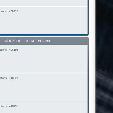
ctions : 409724
MESSAGES
DERNIER MESSAGE
ctions : 406196
ctions : 418524
ctions : 418493