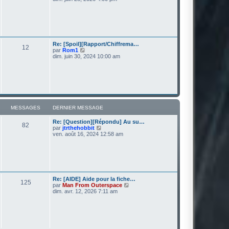
e
i
r
r
m
l
e
e
s
d
s
e
a
r
Re: [Spoil][Rapport/Chiffrema…
g
12
n
V
par
Rom1
e
i
o
dim. juin 30, 2024 10:00 am
e
i
r
r
m
l
e
e
s
d
s
e
a
r
g
n
MESSAGES
DERNIER MESSAGE
e
i
e
Re: [Question][Répondu] Au su…
r
82
V
par
jtrthehobbit
m
o
ven. août 16, 2024 12:58 am
e
i
s
r
s
l
a
e
g
d
e
e
r
Re: [AIDE] Aide pour la fiche…
125
n
V
par
Man From Outerspace
i
o
dim. avr. 12, 2026 7:11 am
e
i
r
r
m
l
e
e
s
d
s
e