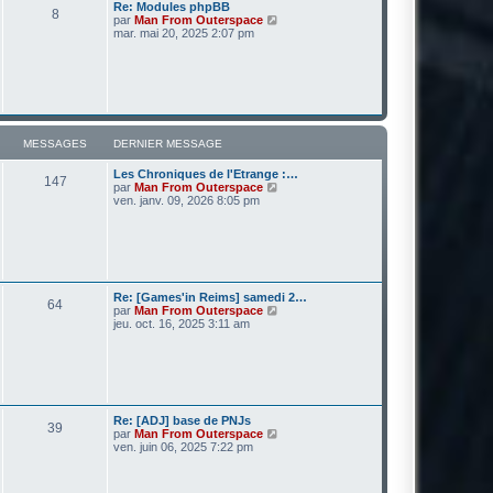
r
Re: Modules phpBB
g
8
n
V
par
Man From Outerspace
e
i
o
mar. mai 20, 2025 2:07 pm
e
i
r
r
m
l
e
e
s
d
s
e
a
r
g
n
MESSAGES
DERNIER MESSAGE
e
i
e
Les Chroniques de l'Etrange :…
r
147
V
par
Man From Outerspace
m
o
ven. janv. 09, 2026 8:05 pm
e
i
s
r
s
l
a
e
g
d
e
e
r
Re: [Games'in Reims] samedi 2…
64
n
V
par
Man From Outerspace
i
o
jeu. oct. 16, 2025 3:11 am
e
i
r
r
m
l
e
e
s
d
s
e
a
r
Re: [ADJ] base de PNJs
g
39
n
V
par
Man From Outerspace
e
i
o
ven. juin 06, 2025 7:22 pm
e
i
r
r
m
l