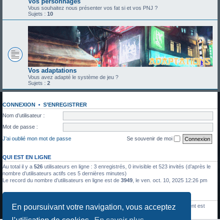
Vos personnages
Vous souhaitez nous présenter vos fat si et vos PNJ ?
Sujets :
10
Vos adaptations
Vous avez adapté le système de jeu ?
Sujets :
2
CONNEXION
•
S’ENREGISTRER
Nom d’utilisateur :
Mot de passe :
J’ai oublié mon mot de passe
Se souvenir de moi
QUI EST EN LIGNE
Au total il y a
526
utilisateurs en ligne : 3 enregistrés, 0 invisible et 523 invités (d’après le
nombre d’utilisateurs actifs ces 5 dernières minutes)
Le record du nombre d’utilisateurs en ligne est de
3949
, le ven. oct. 10, 2025 12:26 pm
STATISTIQUES
En poursuivant votre navigation, vous acceptez
1336
messages •
428
sujets •
27
membres • Le membre enregistré le plus récent est
Julien Moreau
.