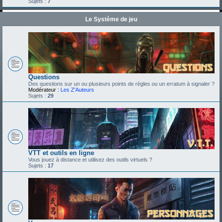
Sujets :
7
Le Système de jeu
Questions
Des questions sur un ou plusieurs points de règles ou un erratum à signaler ?
Modérateur :
Les Z'Auteurs
Sujets :
29
VTT et outils en ligne
Vous jouez à distance et utilisez des outils virtuels ?
Sujets :
17