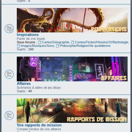
Sujets :
5
Inspirations
Parler de vos inspis
Sous-forums :
Cartes/Géographie
,
Contes/Fiction/Histoire/JV/Mythologie
,
Images/Musiques/Sons
,
Philosophie/Religion/Vie quotidienne
Sujets :
160
Affaires
Scénarios & aides de jeu dispo
Sujets :
40
Vos rapports de mission
Compte-rendus de vos affaires