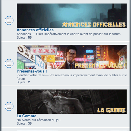
Annonces officielles
Annonces — Lisez impérativement la charte avant de publier sur le forum
Sujets :
55
Présentez-vous !
Identifier votre fat si — Présentez-vous impérativement avant de publier sur le
forum
Sujets :
2
La Gamme
Nouvelles sur l'évolution du jeu
Sujets :
35