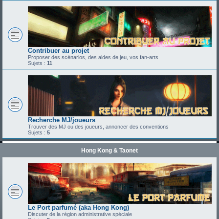
Contribuer au projet
Proposer des scénarios, des aides de jeu, vos fan-arts
Sujets :
11
Recherche MJ/joueurs
Trouver des MJ ou des joueurs, annoncer des conventions
Sujets :
5
Hong Kong & Taonet
Le Port parfumé (aka Hong Kong)
Discuter de la région administrative spéciale