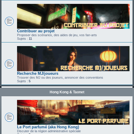
Contribuer au projet
Proposer des scénarios, des aides de jeu, vos fan-arts
Sujets :
11
Recherche MJ/joueurs
Trouver des MJ ou des joueurs, annoncer des conventions
Sujets :
5
Hong Kong & Taonet
Le Port parfumé (aka Hong Kong)
Discuter de la région administrative spéciale