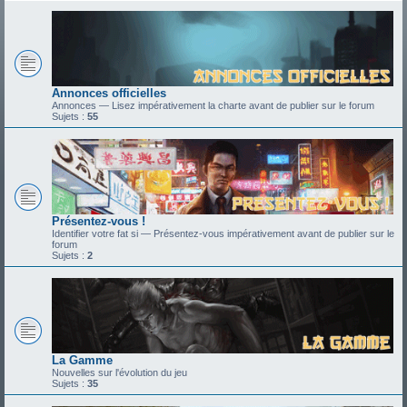
Annonces officielles
Annonces — Lisez impérativement la charte avant de publier sur le forum
Sujets :
55
Présentez-vous !
Identifier votre fat si — Présentez-vous impérativement avant de publier sur le
forum
Sujets :
2
La Gamme
Nouvelles sur l'évolution du jeu
Sujets :
35