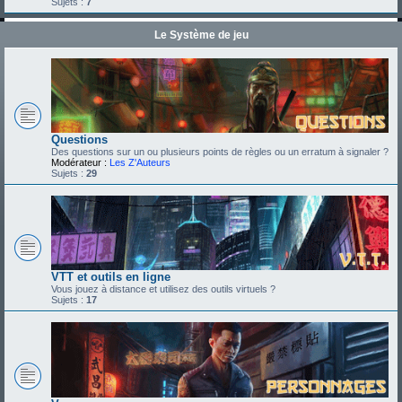
Sujets :
7
Le Système de jeu
Questions
Des questions sur un ou plusieurs points de règles ou un erratum à signaler ?
Modérateur :
Les Z'Auteurs
Sujets :
29
VTT et outils en ligne
Vous jouez à distance et utilisez des outils virtuels ?
Sujets :
17