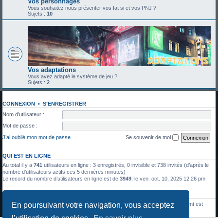
Vos personnages
Vous souhaitez nous présenter vos fat si et vos PNJ ?
Sujets :
10
Vos adaptations
Vous avez adapté le système de jeu ?
Sujets :
2
CONNEXION
•
S’ENREGISTRER
Nom d’utilisateur :
Mot de passe :
J’ai oublié mon mot de passe
Se souvenir de moi
QUI EST EN LIGNE
Au total il y a
741
utilisateurs en ligne : 3 enregistrés, 0 invisible et 738 invités (d’après le
nombre d’utilisateurs actifs ces 5 dernières minutes)
Le record du nombre d’utilisateurs en ligne est de
3949
, le ven. oct. 10, 2025 12:26 pm
STATISTIQUES
En poursuivant votre navigation, vous acceptez
1336
messages •
428
sujets •
27
membres • Le membre enregistré le plus récent est
Julien Moreau
.