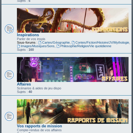
Sujets :
5
Inspirations
Parler de vos inspis
Sous-forums :
Cartes/Géographie
,
Contes/Fiction/Histoire/JV/Mythologie
,
Images/Musiques/Sons
,
Philosophie/Religion/Vie quotidienne
Sujets :
160
Affaires
Scénarios & aides de jeu dispo
Sujets :
40
Vos rapports de mission
Compte-rendus de vos affaires