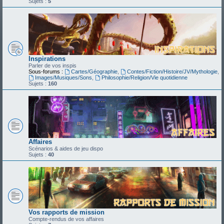
Sujets :
5
Inspirations
Parler de vos inspis
Sous-forums :
Cartes/Géographie
,
Contes/Fiction/Histoire/JV/Mythologie
,
Images/Musiques/Sons
,
Philosophie/Religion/Vie quotidienne
Sujets :
160
Affaires
Scénarios & aides de jeu dispo
Sujets :
40
Vos rapports de mission
Compte-rendus de vos affaires