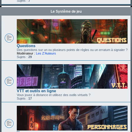
Sujets :
7
Le Système de jeu
Questions
Des questions sur un ou plusieurs points de règles ou un erratum à signaler ?
Modérateur :
Les Z'Auteurs
Sujets :
29
VTT et outils en ligne
Vous jouez à distance et utilisez des outils virtuels ?
Sujets :
17