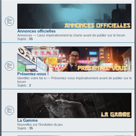
Annonces officielles
Annonces — Lisez impérativement la charte avant de publier sur le forum
Sujets :
55
Présentez-vous !
Identifier votre fat si — Présentez-vous impérativement avant de publier sur le
forum
Sujets :
2
La Gamme
Nouvelles sur l'évolution du jeu
Sujets :
35