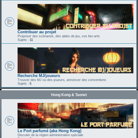
Contribuer au projet
Proposer des scénarios, des aides de jeu, vos fan-arts
Sujets :
11
Recherche MJ/joueurs
Trouver des MJ ou des joueurs, annoncer des conventions
Sujets :
5
Hong Kong & Taonet
Le Port parfumé (aka Hong Kong)
Discuter de la région administrative spéciale