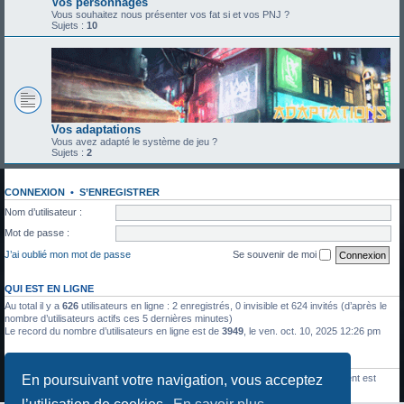
Vos personnages
Vous souhaitez nous présenter vos fat si et vos PNJ ?
Sujets :
10
Vos adaptations
Vous avez adapté le système de jeu ?
Sujets :
2
CONNEXION
•
S’ENREGISTRER
Nom d’utilisateur :
Mot de passe :
J’ai oublié mon mot de passe
Se souvenir de moi
QUI EST EN LIGNE
Au total il y a
626
utilisateurs en ligne : 2 enregistrés, 0 invisible et 624 invités (d’après le
nombre d’utilisateurs actifs ces 5 dernières minutes)
Le record du nombre d’utilisateurs en ligne est de
3949
, le ven. oct. 10, 2025 12:26 pm
STATISTIQUES
En poursuivant votre navigation, vous acceptez
1336
messages •
428
sujets •
27
membres • Le membre enregistré le plus récent est
Julien Moreau
.