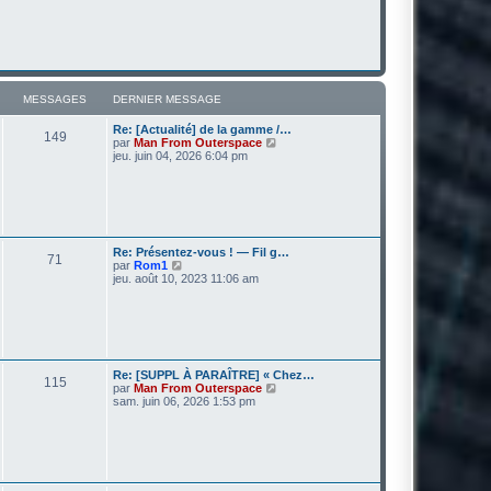
MESSAGES
DERNIER MESSAGE
Re: [Actualité] de la gamme /…
149
V
par
Man From Outerspace
o
jeu. juin 04, 2026 6:04 pm
i
r
l
e
d
e
r
Re: Présentez-vous ! — Fil g…
71
n
V
par
Rom1
i
o
jeu. août 10, 2023 11:06 am
e
i
r
r
m
l
e
e
s
d
s
e
a
r
Re: [SUPPL À PARAÎTRE] « Chez…
g
115
n
V
par
Man From Outerspace
e
i
o
sam. juin 06, 2026 1:53 pm
e
i
r
r
m
l
e
e
s
d
s
e
a