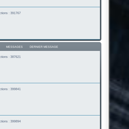
ctions : 391767
MESSAGES
DERNIER MESSAGE
ctions : 387621
ctions : 399841
ctions : 399894