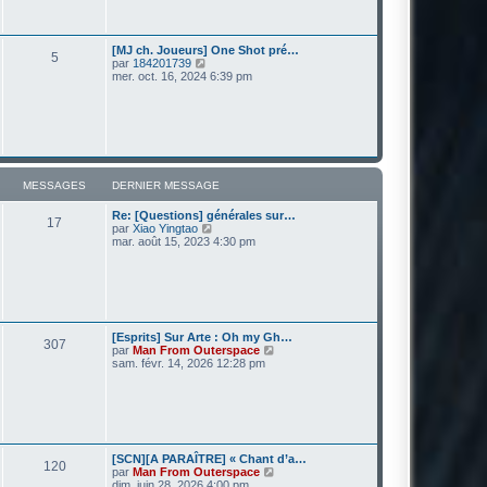
e
e
s
d
s
e
a
r
[MJ ch. Joueurs] One Shot pré…
g
5
n
V
par
184201739
e
i
o
mer. oct. 16, 2024 6:39 pm
e
i
r
r
m
l
e
e
s
d
s
e
a
r
g
n
MESSAGES
DERNIER MESSAGE
e
i
e
Re: [Questions] générales sur…
r
17
V
par
Xiao Yingtao
m
o
mar. août 15, 2023 4:30 pm
e
i
s
r
s
l
a
e
g
d
e
e
r
[Esprits] Sur Arte : Oh my Gh…
307
n
V
par
Man From Outerspace
i
o
sam. févr. 14, 2026 12:28 pm
e
i
r
r
m
l
e
e
s
d
s
e
a
r
[SCN][A PARAÎTRE] « Chant d’a…
g
120
n
V
par
Man From Outerspace
e
i
o
dim. juin 28, 2026 4:00 pm