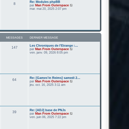
r
Re: Modules phpBB
g
8
n
V
par
Man From Outerspace
e
i
o
mar. mai 20, 2025 2:07 pm
e
i
r
r
m
l
e
e
s
d
s
e
a
r
g
n
MESSAGES
DERNIER MESSAGE
e
i
e
Les Chroniques de l'Etrange :…
r
147
V
par
Man From Outerspace
m
o
ven. janv. 09, 2026 8:05 pm
e
i
s
r
s
l
a
e
g
d
e
e
r
Re: [Games'in Reims] samedi 2…
64
n
V
par
Man From Outerspace
i
o
jeu. oct. 16, 2025 3:11 am
e
i
r
r
m
l
e
e
s
d
s
e
a
r
Re: [ADJ] base de PNJs
g
39
n
V
par
Man From Outerspace
e
i
o
ven. juin 06, 2025 7:22 pm
e
i
r
r
m
l