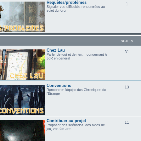
Requêtes/problèmes
1
Signaler vos difficultés rencontrées au
sujet du forum
SUJETS
Chez Lau
31
Parler de tout et de rien… concernant le
JdR en général
Conventions
13
Rencontrer l'équipe des Chroniques de
l'Étrange
Contribuer au projet
11
Proposer des scénarios, des aides de
jeu, vos fan-arts