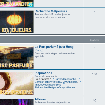
Recherche MJ/joueurs
5
Trouver des MJ ou des joueurs,
annoncer des conventions
SUJETS
Le Port parfumé (aka Hong
5
Kong)
Discuter de la région administrative
spéciale
Inspirations
160
Parler de vos inspis
Sous-forums :
Cartes/Géographie
,
Contes/Fiction/Histoire/JV/Mythologie
,
Images/Musiques/Sons
,
Philosophie/Religion/Vie quotidienne
Affaires
40
Scénarios & aides de jeu dispo