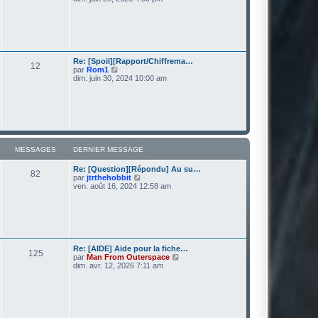
e
i
r
r
m
l
e
e
s
d
s
e
a
r
Re: [Spoil][Rapport/Chiffrema…
g
12
n
V
par
Rom1
e
i
o
dim. juin 30, 2024 10:00 am
e
i
r
r
m
l
e
e
s
d
s
e
a
r
g
n
MESSAGES
DERNIER MESSAGE
e
i
e
Re: [Question][Répondu] Au su…
r
82
V
par
jtrthehobbit
m
o
ven. août 16, 2024 12:58 am
e
i
s
r
s
l
a
e
g
d
e
e
r
Re: [AIDE] Aide pour la fiche…
125
n
V
par
Man From Outerspace
i
o
dim. avr. 12, 2026 7:11 am
e
i
r
r
m
l
e
e
s
d
s
e