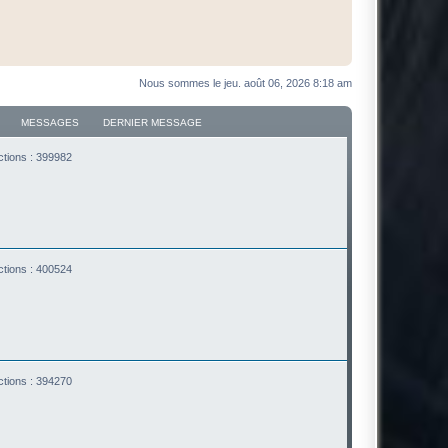
Nous sommes le jeu. août 06, 2026 8:18 am
MESSAGES
DERNIER MESSAGE
ctions : 399982
ctions : 400524
ctions : 394270