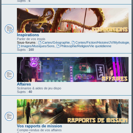
Sujets :
5
Inspirations
Parler de vos inspis
Sous-forums :
Cartes/Géographie
,
Contes/Fiction/Histoire/JV/Mythologie
,
Images/Musiques/Sons
,
Philosophie/Religion/Vie quotidienne
Sujets :
160
Affaires
Scénarios & aides de jeu dispo
Sujets :
40
Vos rapports de mission
Compte-rendus de vos affaires