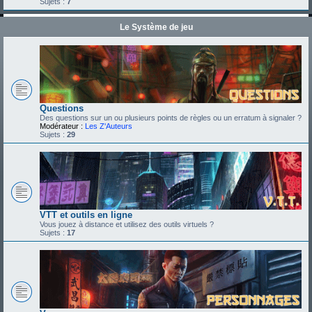
Sujets :
7
Le Système de jeu
Questions
Des questions sur un ou plusieurs points de règles ou un erratum à signaler ?
Modérateur :
Les Z'Auteurs
Sujets :
29
VTT et outils en ligne
Vous jouez à distance et utilisez des outils virtuels ?
Sujets :
17