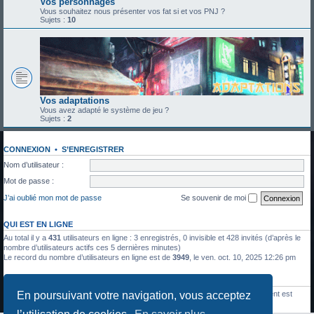
Vos personnages
Vous souhaitez nous présenter vos fat si et vos PNJ ?
Sujets :
10
Vos adaptations
Vous avez adapté le système de jeu ?
Sujets :
2
CONNEXION
•
S’ENREGISTRER
Nom d’utilisateur :
Mot de passe :
J’ai oublié mon mot de passe
Se souvenir de moi
QUI EST EN LIGNE
Au total il y a
431
utilisateurs en ligne : 3 enregistrés, 0 invisible et 428 invités (d’après le
nombre d’utilisateurs actifs ces 5 dernières minutes)
Le record du nombre d’utilisateurs en ligne est de
3949
, le ven. oct. 10, 2025 12:26 pm
STATISTIQUES
En poursuivant votre navigation, vous acceptez
1336
messages •
428
sujets •
27
membres • Le membre enregistré le plus récent est
Julien Moreau
.