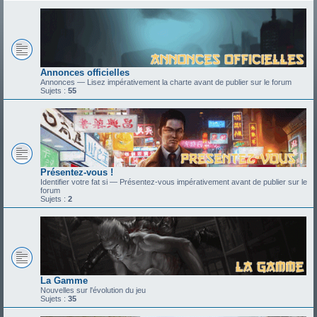
Annonces officielles
Annonces — Lisez impérativement la charte avant de publier sur le forum
Sujets :
55
Présentez-vous !
Identifier votre fat si — Présentez-vous impérativement avant de publier sur le
forum
Sujets :
2
La Gamme
Nouvelles sur l'évolution du jeu
Sujets :
35