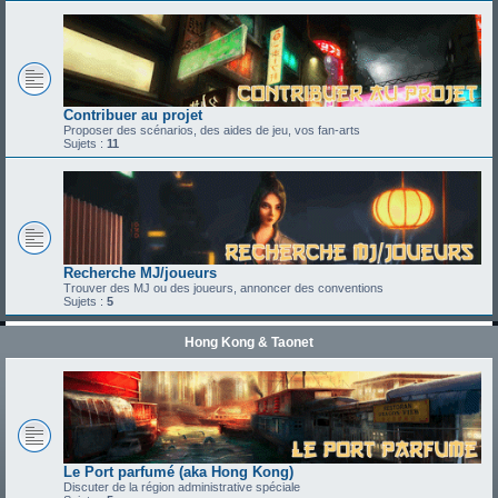
Contribuer au projet
Proposer des scénarios, des aides de jeu, vos fan-arts
Sujets :
11
Recherche MJ/joueurs
Trouver des MJ ou des joueurs, annoncer des conventions
Sujets :
5
Hong Kong & Taonet
Le Port parfumé (aka Hong Kong)
Discuter de la région administrative spéciale