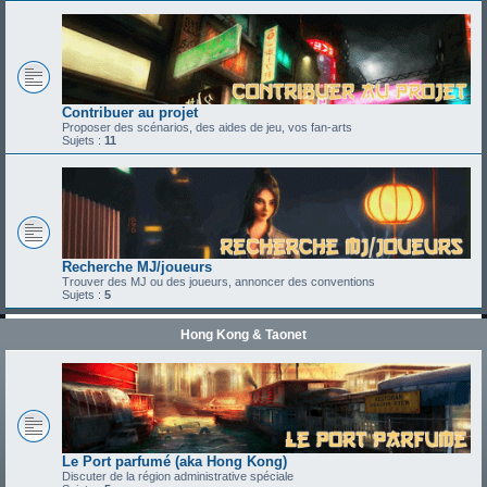
Contribuer au projet
Proposer des scénarios, des aides de jeu, vos fan-arts
Sujets :
11
Recherche MJ/joueurs
Trouver des MJ ou des joueurs, annoncer des conventions
Sujets :
5
Hong Kong & Taonet
Le Port parfumé (aka Hong Kong)
Discuter de la région administrative spéciale