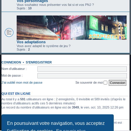
Vos personnages
Vous souhaitez nous présenter vos fat si et vos PNJ ?
Sujets :
10
Vos adaptations
Vous avez adapté le système de jeu ?
Sujets :
2
CONNEXION
•
S’ENREGISTRER
Nom d’utilisateur :
Mot de passe :
J’ai oublié mon mot de passe
Se souvenir de moi
QUI EST EN LIGNE
Au total il y a
591
utilisateurs en ligne : 2 enregistrés, 0 invisible et 589 invités (d’après le
nombre d’utilisateurs actifs ces 5 dernières minutes)
Le record du nombre d’utilisateurs en ligne est de
3949
, le ven. oct. 10, 2025 12:26 pm
STATISTIQUES
En poursuivant votre navigation, vous acceptez
1336
messages •
428
sujets •
27
membres • Le membre enregistré le plus récent est
Julien Moreau
.