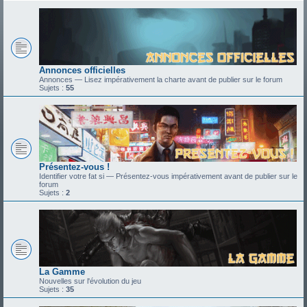
Annonces officielles
Annonces — Lisez impérativement la charte avant de publier sur le forum
Sujets :
55
Présentez-vous !
Identifier votre fat si — Présentez-vous impérativement avant de publier sur le
forum
Sujets :
2
La Gamme
Nouvelles sur l'évolution du jeu
Sujets :
35