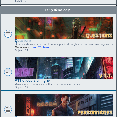
Sujets :
7
Le Système de jeu
Questions
Des questions sur un ou plusieurs points de règles ou un erratum à signaler ?
Modérateur :
Les Z'Auteurs
Sujets :
29
VTT et outils en ligne
Vous jouez à distance et utilisez des outils virtuels ?
Sujets :
17