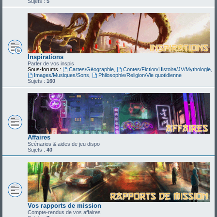
Sujets :
5
Inspirations
Parler de vos inspis
Sous-forums :
Cartes/Géographie
,
Contes/Fiction/Histoire/JV/Mythologie
,
Images/Musiques/Sons
,
Philosophie/Religion/Vie quotidienne
Sujets :
160
Affaires
Scénarios & aides de jeu dispo
Sujets :
40
Vos rapports de mission
Compte-rendus de vos affaires