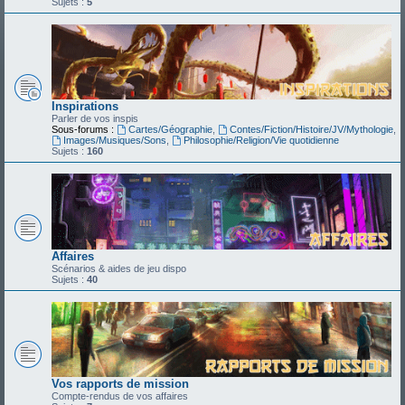
Sujets :
5
Inspirations
Parler de vos inspis
Sous-forums :
Cartes/Géographie
,
Contes/Fiction/Histoire/JV/Mythologie
,
Images/Musiques/Sons
,
Philosophie/Religion/Vie quotidienne
Sujets :
160
Affaires
Scénarios & aides de jeu dispo
Sujets :
40
Vos rapports de mission
Compte-rendus de vos affaires