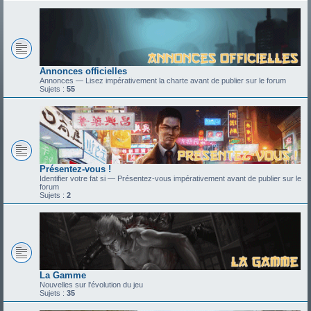
Annonces officielles
Annonces — Lisez impérativement la charte avant de publier sur le forum
Sujets :
55
Présentez-vous !
Identifier votre fat si — Présentez-vous impérativement avant de publier sur le
forum
Sujets :
2
La Gamme
Nouvelles sur l'évolution du jeu
Sujets :
35