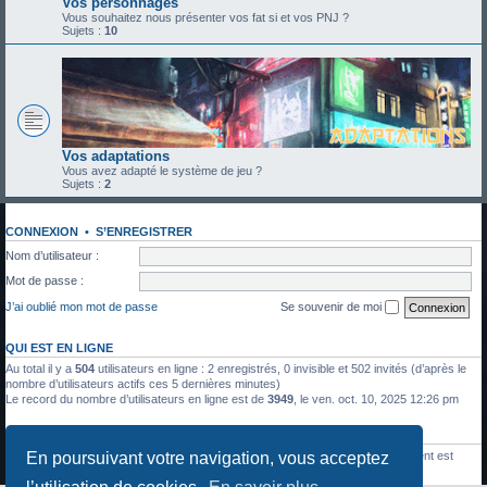
Vos personnages
Vous souhaitez nous présenter vos fat si et vos PNJ ?
Sujets :
10
Vos adaptations
Vous avez adapté le système de jeu ?
Sujets :
2
CONNEXION
•
S’ENREGISTRER
Nom d’utilisateur :
Mot de passe :
J’ai oublié mon mot de passe
Se souvenir de moi
QUI EST EN LIGNE
Au total il y a
504
utilisateurs en ligne : 2 enregistrés, 0 invisible et 502 invités (d’après le
nombre d’utilisateurs actifs ces 5 dernières minutes)
Le record du nombre d’utilisateurs en ligne est de
3949
, le ven. oct. 10, 2025 12:26 pm
STATISTIQUES
En poursuivant votre navigation, vous acceptez
1336
messages •
428
sujets •
27
membres • Le membre enregistré le plus récent est
Julien Moreau
.