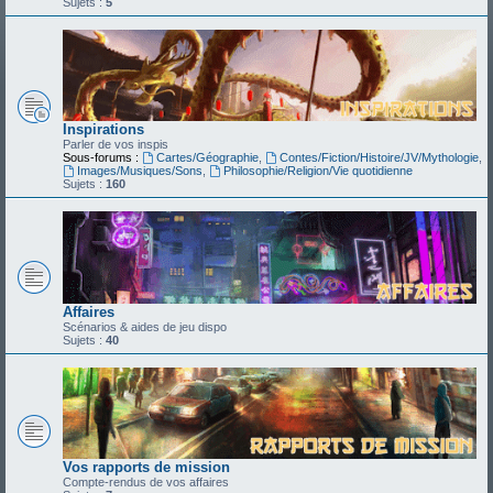
Sujets :
5
Inspirations
Parler de vos inspis
Sous-forums :
Cartes/Géographie
,
Contes/Fiction/Histoire/JV/Mythologie
,
Images/Musiques/Sons
,
Philosophie/Religion/Vie quotidienne
Sujets :
160
Affaires
Scénarios & aides de jeu dispo
Sujets :
40
Vos rapports de mission
Compte-rendus de vos affaires