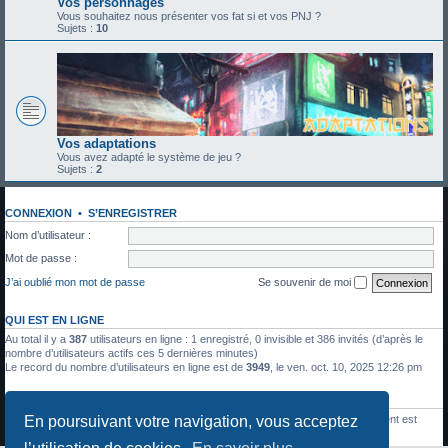
Vos personnages
Vous souhaitez nous présenter vos fat si et vos PNJ ?
Sujets :
10
Vos adaptations
Vous avez adapté le système de jeu ?
Sujets :
2
CONNEXION
•
S’ENREGISTRER
Nom d’utilisateur :
Mot de passe :
J’ai oublié mon mot de passe
Se souvenir de moi
QUI EST EN LIGNE
Au total il y a
387
utilisateurs en ligne : 1 enregistré, 0 invisible et 386 invités (d’après le
nombre d’utilisateurs actifs ces 5 dernières minutes)
Le record du nombre d’utilisateurs en ligne est de
3949
, le ven. oct. 10, 2025 12:26 pm
STATISTIQUES
En poursuivant votre navigation, vous acceptez
1336
messages •
428
sujets •
27
membres • Le membre enregistré le plus récent est
Julien Moreau
.