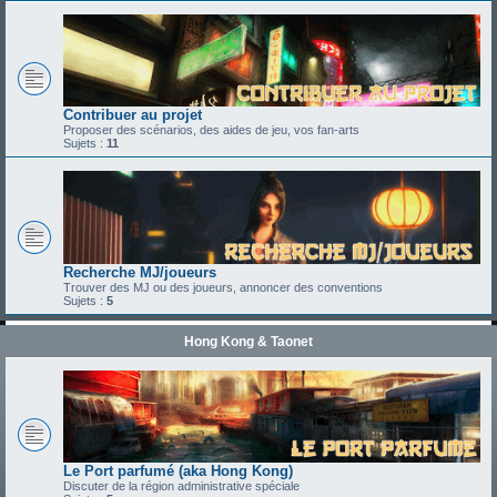
Contribuer au projet
Proposer des scénarios, des aides de jeu, vos fan-arts
Sujets :
11
Recherche MJ/joueurs
Trouver des MJ ou des joueurs, annoncer des conventions
Sujets :
5
Hong Kong & Taonet
Le Port parfumé (aka Hong Kong)
Discuter de la région administrative spéciale