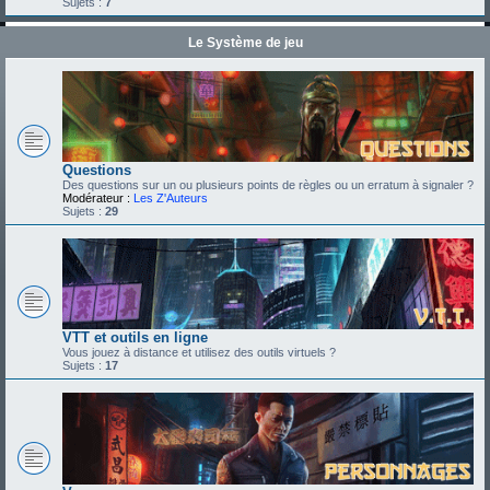
Sujets :
7
Le Système de jeu
Questions
Des questions sur un ou plusieurs points de règles ou un erratum à signaler ?
Modérateur :
Les Z'Auteurs
Sujets :
29
VTT et outils en ligne
Vous jouez à distance et utilisez des outils virtuels ?
Sujets :
17