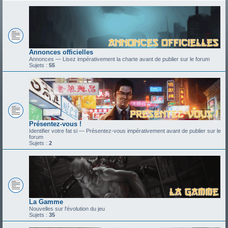
Annonces officielles
Annonces — Lisez impérativement la charte avant de publier sur le forum
Sujets :
55
Présentez-vous !
Identifier votre fat si — Présentez-vous impérativement avant de publier sur le
forum
Sujets :
2
La Gamme
Nouvelles sur l'évolution du jeu
Sujets :
35