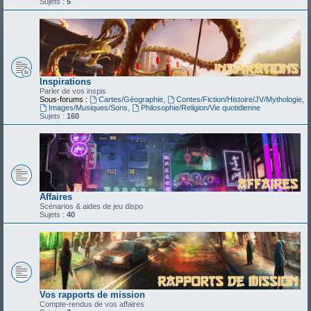
Sujets :
5
Inspirations
Parler de vos inspis
Sous-forums :
Cartes/Géographie
,
Contes/Fiction/Histoire/JV/Mythologie
,
Images/Musiques/Sons
,
Philosophie/Religion/Vie quotidienne
Sujets :
160
Affaires
Scénarios & aides de jeu dispo
Sujets :
40
Vos rapports de mission
Compte-rendus de vos affaires