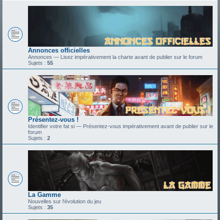
Annonces officielles
Annonces — Lisez impérativement la charte avant de publier sur le forum
Sujets :
55
Présentez-vous !
Identifier votre fat si — Présentez-vous impérativement avant de publier sur le
forum
Sujets :
2
La Gamme
Nouvelles sur l'évolution du jeu
Sujets :
35