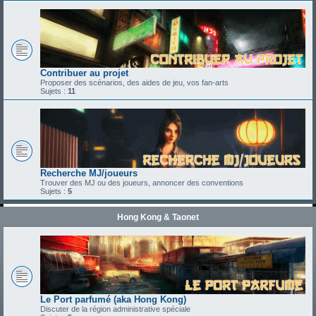
Contribuer au projet
Proposer des scénarios, des aides de jeu, vos fan-arts
Sujets :
11
Recherche MJ/joueurs
Trouver des MJ ou des joueurs, annoncer des conventions
Sujets :
5
Hong Kong & Taonet
Le Port parfumé (aka Hong Kong)
Discuter de la région administrative spéciale