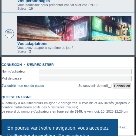
Vos personnages
Vous souhaitez nous présenter vos fat si et vos PNJ ?
Sujets :
10
Vos adaptations
Vous avez adapté le système de jeu ?
Sujets :
2
CONNEXION
•
S’ENREGISTRER
Nom d’utilisateur :
Mot de passe :
J’ai oublié mon mot de passe
Se souvenir de moi
QUI EST EN LIGNE
Au total il y a
409
utilisateurs en ligne : 2 enregistrés, 0 invisible et 407 invités (d’après le
nombre d’utilisateurs actifs ces 5 dernières minutes)
Le record du nombre d’utilisateurs en ligne est de
3949
, le ven. oct. 10, 2025 12:26 pm
STATISTIQUES
En poursuivant votre navigation, vous acceptez
1336
messages •
428
sujets •
27
membres • Le membre enregistré le plus récent est
Julien Moreau
.