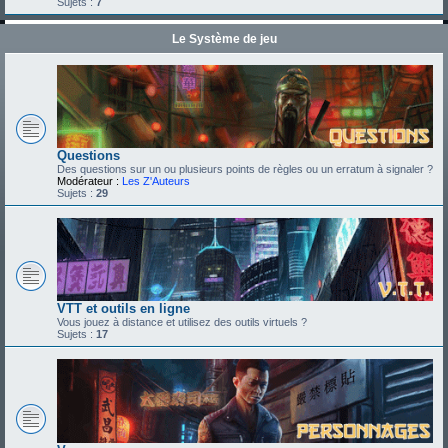
Sujets :
7
Le Système de jeu
Questions
Des questions sur un ou plusieurs points de règles ou un erratum à signaler ?
Modérateur :
Les Z'Auteurs
Sujets :
29
VTT et outils en ligne
Vous jouez à distance et utilisez des outils virtuels ?
Sujets :
17