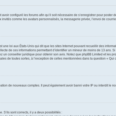
t avoir configuré les forums afin qu’il soit nécessaire de s’enregistrer pour poster
x invités comme les avatars personnalisés, la messagerie privée, l’envoi de courri
t une loi aux États-Unis qui dit que les sites Internet pouvant recueillir des infor
ollecte de ces informations permettant d’identifier un mineur de moins de 13 ans. S
tez un conseiller juridique pour obtenir son avis. Notez que phpBB Limited et les pr
gales de toutes sortes, à l’exception de celles mentionnées dans la question « Qui
réation de nouveaux comptes. Il peut également avoir banni votre IP ou interdit le no
 S’ils sont corrects, il y a deux possibilités :