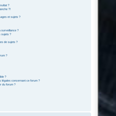
sultat ?
anche ?!
ages et sujets ?
a surveillance ?
 sujets ?
es de sujets ?
orum ?
ible ?
ns légales concernant ce forum ?
r du forum ?