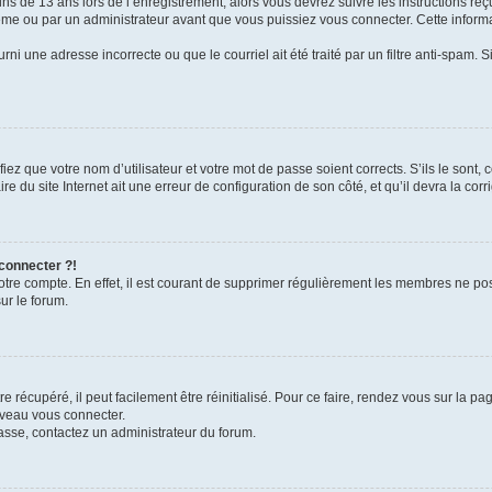
ins de 13 ans lors de l’enregistrement, alors vous devrez suivre les instructions r
me ou par un administrateur avant que vous puissiez vous connecter. Cette informat
rni une adresse incorrecte ou que le courriel ait été traité par un filtre anti-spam. S
iez que votre nom d’utilisateur et votre mot de passe soient corrects. S’ils le sont,
e du site Internet ait une erreur de configuration de son côté, et qu’il devra la corri
 connecter ?!
votre compte. En effet, il est courant de supprimer régulièrement les membres ne pos
ur le forum.
 récupéré, il peut facilement être réinitialisé. Pour ce faire, rendez vous sur la p
uveau vous connecter.
passe, contactez un administrateur du forum.