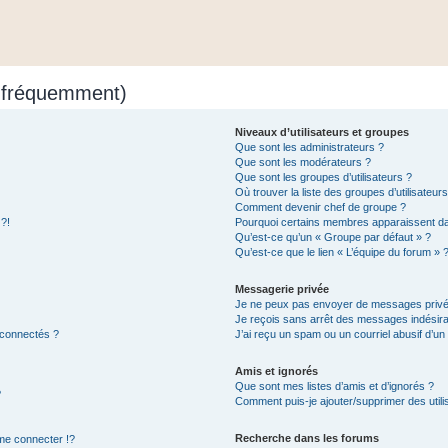
s fréquemment)
Niveaux d’utilisateurs et groupes
Que sont les administrateurs ?
Que sont les modérateurs ?
Que sont les groupes d’utilisateurs ?
Où trouver la liste des groupes d’utilisateur
Comment devenir chef de groupe ?
 ?!
Pourquoi certains membres apparaissent dan
Qu’est-ce qu’un « Groupe par défaut » ?
Qu’est-ce que le lien « L’équipe du forum » 
Messagerie privée
Je ne peux pas envoyer de messages privé
Je reçois sans arrêt des messages indésira
 connectés ?
J’ai reçu un spam ou un courriel abusif d’u
Amis et ignorés
Que sont mes listes d’amis et d’ignorés ?
?
Comment puis-je ajouter/supprimer des utilis
Recherche dans les forums
e connecter !?