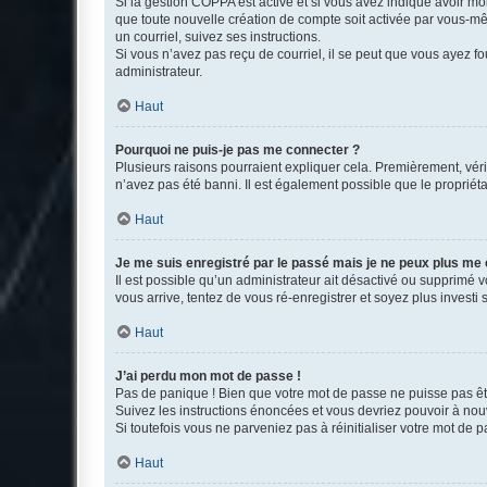
Si la gestion COPPA est active et si vous avez indiqué avoir mo
que toute nouvelle création de compte soit activée par vous-mê
un courriel, suivez ses instructions.
Si vous n’avez pas reçu de courriel, il se peut que vous ayez fou
administrateur.
Haut
Pourquoi ne puis-je pas me connecter ?
Plusieurs raisons pourraient expliquer cela. Premièrement, vérif
n’avez pas été banni. Il est également possible que le propriétair
Haut
Je me suis enregistré par le passé mais je ne peux plus me
Il est possible qu’un administrateur ait désactivé ou supprimé 
vous arrive, tentez de vous ré-enregistrer et soyez plus investi s
Haut
J’ai perdu mon mot de passe !
Pas de panique ! Bien que votre mot de passe ne puisse pas être
Suivez les instructions énoncées et vous devriez pouvoir à no
Si toutefois vous ne parveniez pas à réinitialiser votre mot de 
Haut