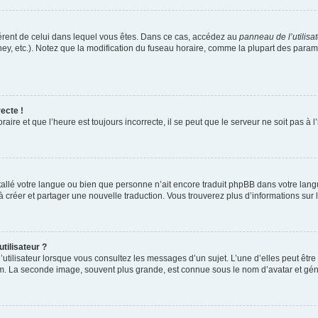
ifférent de celui dans lequel vous êtes. Dans ce cas, accédez au
panneau de l’utilisa
ney, etc.). Notez que la modification du fuseau horaire, comme la plupart des para
ecte !
aire et que l’heure est toujours incorrecte, il se peut que le serveur ne soit pas à
installé votre langue ou bien que personne n’ait encore traduit phpBB dans votre l
s à créer et partager une nouvelle traduction. Vous trouverez plus d’informations sur l
tilisateur ?
utilisateur lorsque vous consultez les messages d’un sujet. L’une d’elles peut êtr
rum. La seconde image, souvent plus grande, est connue sous le nom d’avatar et 