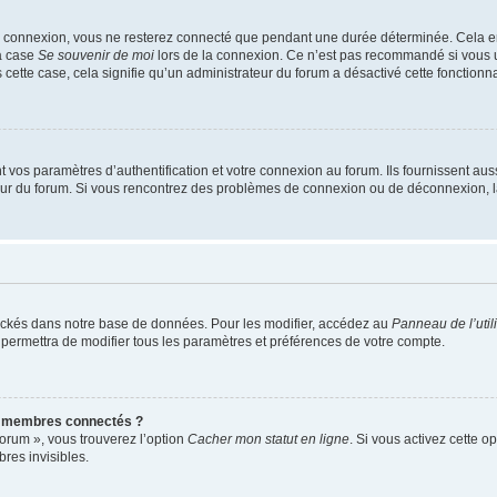
e connexion, vous ne resterez connecté que pendant une durée déterminée. Cela em
la case
Se souvenir de moi
lors de la connexion. Ce n’est pas recommandé si vous u
s cette case, cela signifie qu’un administrateur du forum a désactivé cette fonctionna
os paramètres d’authentification et votre connexion au forum. Ils fournissent aussi
teur du forum. Si vous rencontrez des problèmes de connexion ou de déconnexion, l
ockés dans notre base de données. Pour les modifier, accédez au
Panneau de l’util
 permettra de modifier tous les paramètres et préférences de votre compte.
s membres connectés ?
forum », vous trouverez l’option
Cacher mon statut en ligne
. Si vous activez cette o
es invisibles.