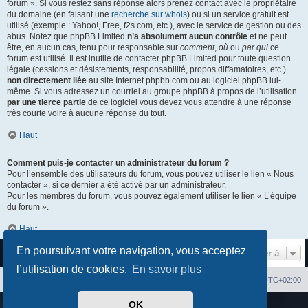
forum ». Si vous restez sans réponse alors prenez contact avec le propriétaire
du domaine (en faisant une
recherche sur whois
) ou si un service gratuit est
utilisé (exemple : Yahoo!, Free, f2s.com, etc.), avec le service de gestion ou des
abus. Notez que phpBB Limited
n’a absolument aucun contrôle
et ne peut
être, en aucun cas, tenu pour responsable sur
comment
,
où
ou
par qui
ce
forum est utilisé. Il est inutile de contacter phpBB Limited pour toute question
légale (cessions et désistements, responsabilité, propos diffamatoires, etc.)
non directement liée
au site Internet phpbb.com ou au logiciel phpBB lui-
même. Si vous adressez un courriel au groupe phpBB à propos de l’utilisation
par une tierce partie
de ce logiciel vous devez vous attendre à une réponse
très courte voire à aucune réponse du tout.
Haut
Comment puis-je contacter un administrateur du forum ?
Pour l’ensemble des utilisateurs du forum, vous pouvez utiliser le lien « Nous
contacter », si ce dernier a été activé par un administrateur.
Pour les membres du forum, vous pouvez également utiliser le lien « L’équipe
du forum ».
Haut
En poursuivant votre navigation, vous acceptez
Aller à
l’utilisation de cookies.
En savoir plus
Index du forum
Heures au format
UTC+02:00
OK
Développé par
phpBB
® Forum Software © phpBB Limited