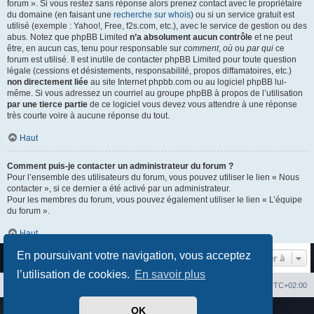
forum ». Si vous restez sans réponse alors prenez contact avec le propriétaire
du domaine (en faisant une
recherche sur whois
) ou si un service gratuit est
utilisé (exemple : Yahoo!, Free, f2s.com, etc.), avec le service de gestion ou des
abus. Notez que phpBB Limited
n’a absolument aucun contrôle
et ne peut
être, en aucun cas, tenu pour responsable sur
comment
,
où
ou
par qui
ce
forum est utilisé. Il est inutile de contacter phpBB Limited pour toute question
légale (cessions et désistements, responsabilité, propos diffamatoires, etc.)
non directement liée
au site Internet phpbb.com ou au logiciel phpBB lui-
même. Si vous adressez un courriel au groupe phpBB à propos de l’utilisation
par une tierce partie
de ce logiciel vous devez vous attendre à une réponse
très courte voire à aucune réponse du tout.
Haut
Comment puis-je contacter un administrateur du forum ?
Pour l’ensemble des utilisateurs du forum, vous pouvez utiliser le lien « Nous
contacter », si ce dernier a été activé par un administrateur.
Pour les membres du forum, vous pouvez également utiliser le lien « L’équipe
du forum ».
Haut
En poursuivant votre navigation, vous acceptez
Aller à
l’utilisation de cookies.
En savoir plus
Index du forum
Heures au format
UTC+02:00
OK
Développé par
phpBB
® Forum Software © phpBB Limited