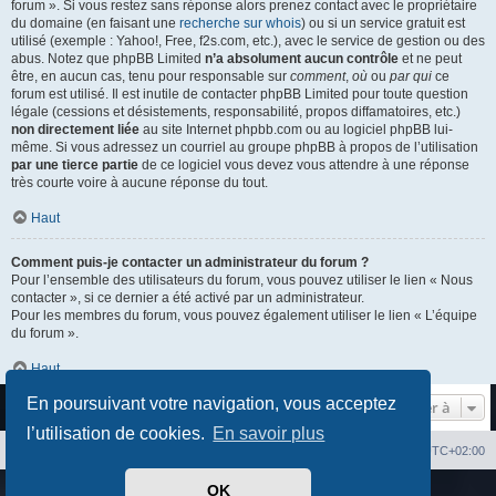
forum ». Si vous restez sans réponse alors prenez contact avec le propriétaire
du domaine (en faisant une
recherche sur whois
) ou si un service gratuit est
utilisé (exemple : Yahoo!, Free, f2s.com, etc.), avec le service de gestion ou des
abus. Notez que phpBB Limited
n’a absolument aucun contrôle
et ne peut
être, en aucun cas, tenu pour responsable sur
comment
,
où
ou
par qui
ce
forum est utilisé. Il est inutile de contacter phpBB Limited pour toute question
légale (cessions et désistements, responsabilité, propos diffamatoires, etc.)
non directement liée
au site Internet phpbb.com ou au logiciel phpBB lui-
même. Si vous adressez un courriel au groupe phpBB à propos de l’utilisation
par une tierce partie
de ce logiciel vous devez vous attendre à une réponse
très courte voire à aucune réponse du tout.
Haut
Comment puis-je contacter un administrateur du forum ?
Pour l’ensemble des utilisateurs du forum, vous pouvez utiliser le lien « Nous
contacter », si ce dernier a été activé par un administrateur.
Pour les membres du forum, vous pouvez également utiliser le lien « L’équipe
du forum ».
Haut
En poursuivant votre navigation, vous acceptez
Aller à
l’utilisation de cookies.
En savoir plus
Index du forum
Heures au format
UTC+02:00
OK
Développé par
phpBB
® Forum Software © phpBB Limited