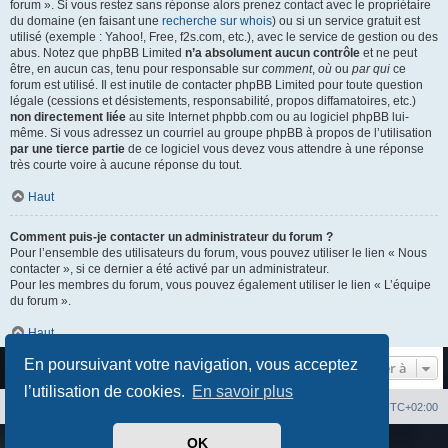
forum ». Si vous restez sans réponse alors prenez contact avec le propriétaire
du domaine (en faisant une
recherche sur whois
) ou si un service gratuit est
utilisé (exemple : Yahoo!, Free, f2s.com, etc.), avec le service de gestion ou des
abus. Notez que phpBB Limited
n’a absolument aucun contrôle
et ne peut
être, en aucun cas, tenu pour responsable sur
comment
,
où
ou
par qui
ce
forum est utilisé. Il est inutile de contacter phpBB Limited pour toute question
légale (cessions et désistements, responsabilité, propos diffamatoires, etc.)
non directement liée
au site Internet phpbb.com ou au logiciel phpBB lui-
même. Si vous adressez un courriel au groupe phpBB à propos de l’utilisation
par une tierce partie
de ce logiciel vous devez vous attendre à une réponse
très courte voire à aucune réponse du tout.
Haut
Comment puis-je contacter un administrateur du forum ?
Pour l’ensemble des utilisateurs du forum, vous pouvez utiliser le lien « Nous
contacter », si ce dernier a été activé par un administrateur.
Pour les membres du forum, vous pouvez également utiliser le lien « L’équipe
du forum ».
Haut
En poursuivant votre navigation, vous acceptez
Aller à
l’utilisation de cookies.
En savoir plus
Index du forum
Heures au format
UTC+02:00
OK
Développé par
phpBB
® Forum Software © phpBB Limited