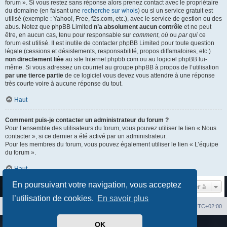
forum ». Si vous restez sans réponse alors prenez contact avec le propriétaire
du domaine (en faisant une
recherche sur whois
) ou si un service gratuit est
utilisé (exemple : Yahoo!, Free, f2s.com, etc.), avec le service de gestion ou des
abus. Notez que phpBB Limited
n’a absolument aucun contrôle
et ne peut
être, en aucun cas, tenu pour responsable sur
comment
,
où
ou
par qui
ce
forum est utilisé. Il est inutile de contacter phpBB Limited pour toute question
légale (cessions et désistements, responsabilité, propos diffamatoires, etc.)
non directement liée
au site Internet phpbb.com ou au logiciel phpBB lui-
même. Si vous adressez un courriel au groupe phpBB à propos de l’utilisation
par une tierce partie
de ce logiciel vous devez vous attendre à une réponse
très courte voire à aucune réponse du tout.
Haut
Comment puis-je contacter un administrateur du forum ?
Pour l’ensemble des utilisateurs du forum, vous pouvez utiliser le lien « Nous
contacter », si ce dernier a été activé par un administrateur.
Pour les membres du forum, vous pouvez également utiliser le lien « L’équipe
du forum ».
Haut
En poursuivant votre navigation, vous acceptez
Aller à
l’utilisation de cookies.
En savoir plus
Index du forum
Heures au format
UTC+02:00
OK
Développé par
phpBB
® Forum Software © phpBB Limited