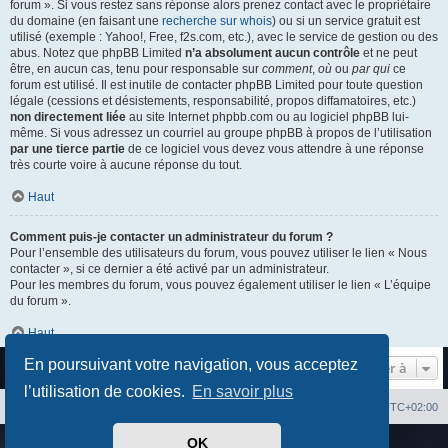
forum ». Si vous restez sans réponse alors prenez contact avec le propriétaire
du domaine (en faisant une
recherche sur whois
) ou si un service gratuit est
utilisé (exemple : Yahoo!, Free, f2s.com, etc.), avec le service de gestion ou des
abus. Notez que phpBB Limited
n’a absolument aucun contrôle
et ne peut
être, en aucun cas, tenu pour responsable sur
comment
,
où
ou
par qui
ce
forum est utilisé. Il est inutile de contacter phpBB Limited pour toute question
légale (cessions et désistements, responsabilité, propos diffamatoires, etc.)
non directement liée
au site Internet phpbb.com ou au logiciel phpBB lui-
même. Si vous adressez un courriel au groupe phpBB à propos de l’utilisation
par une tierce partie
de ce logiciel vous devez vous attendre à une réponse
très courte voire à aucune réponse du tout.
Haut
Comment puis-je contacter un administrateur du forum ?
Pour l’ensemble des utilisateurs du forum, vous pouvez utiliser le lien « Nous
contacter », si ce dernier a été activé par un administrateur.
Pour les membres du forum, vous pouvez également utiliser le lien « L’équipe
du forum ».
Haut
En poursuivant votre navigation, vous acceptez
Aller à
l’utilisation de cookies.
En savoir plus
Index du forum
Heures au format
UTC+02:00
OK
Développé par
phpBB
® Forum Software © phpBB Limited