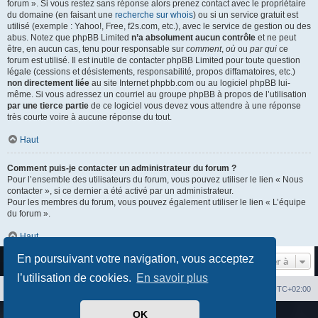
forum ». Si vous restez sans réponse alors prenez contact avec le propriétaire
du domaine (en faisant une
recherche sur whois
) ou si un service gratuit est
utilisé (exemple : Yahoo!, Free, f2s.com, etc.), avec le service de gestion ou des
abus. Notez que phpBB Limited
n’a absolument aucun contrôle
et ne peut
être, en aucun cas, tenu pour responsable sur
comment
,
où
ou
par qui
ce
forum est utilisé. Il est inutile de contacter phpBB Limited pour toute question
légale (cessions et désistements, responsabilité, propos diffamatoires, etc.)
non directement liée
au site Internet phpbb.com ou au logiciel phpBB lui-
même. Si vous adressez un courriel au groupe phpBB à propos de l’utilisation
par une tierce partie
de ce logiciel vous devez vous attendre à une réponse
très courte voire à aucune réponse du tout.
Haut
Comment puis-je contacter un administrateur du forum ?
Pour l’ensemble des utilisateurs du forum, vous pouvez utiliser le lien « Nous
contacter », si ce dernier a été activé par un administrateur.
Pour les membres du forum, vous pouvez également utiliser le lien « L’équipe
du forum ».
Haut
En poursuivant votre navigation, vous acceptez
Aller à
l’utilisation de cookies.
En savoir plus
Index du forum
Heures au format
UTC+02:00
OK
Développé par
phpBB
® Forum Software © phpBB Limited