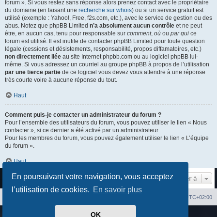
forum ». Si vous restez sans réponse alors prenez contact avec le propriétaire
du domaine (en faisant une
recherche sur whois
) ou si un service gratuit est
utilisé (exemple : Yahoo!, Free, f2s.com, etc.), avec le service de gestion ou des
abus. Notez que phpBB Limited
n’a absolument aucun contrôle
et ne peut
être, en aucun cas, tenu pour responsable sur
comment
,
où
ou
par qui
ce
forum est utilisé. Il est inutile de contacter phpBB Limited pour toute question
légale (cessions et désistements, responsabilité, propos diffamatoires, etc.)
non directement liée
au site Internet phpbb.com ou au logiciel phpBB lui-
même. Si vous adressez un courriel au groupe phpBB à propos de l’utilisation
par une tierce partie
de ce logiciel vous devez vous attendre à une réponse
très courte voire à aucune réponse du tout.
Haut
Comment puis-je contacter un administrateur du forum ?
Pour l’ensemble des utilisateurs du forum, vous pouvez utiliser le lien « Nous
contacter », si ce dernier a été activé par un administrateur.
Pour les membres du forum, vous pouvez également utiliser le lien « L’équipe
du forum ».
Haut
En poursuivant votre navigation, vous acceptez
Aller à
l’utilisation de cookies.
En savoir plus
Index du forum
Heures au format
UTC+02:00
OK
Développé par
phpBB
® Forum Software © phpBB Limited