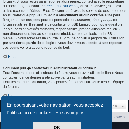
forum ». Si vous restez sans réponse alors prenez contact avec le propriétaire
du domaine (en faisant une
recherche sur whois
) ou si un service gratuit est
utilisé (exemple : Yahoo!, Free, f2s.com, etc.), avec le service de gestion ou des
abus. Notez que phpBB Limited
n’a absolument aucun contrôle
et ne peut
être, en aucun cas, tenu pour responsable sur
comment
,
où
ou
par qui
ce
forum est utilisé. Il est inutile de contacter phpBB Limited pour toute question
légale (cessions et désistements, responsabilité, propos diffamatoires, etc.)
non directement liée
au site Internet phpbb.com ou au logiciel phpBB lui-
même. Si vous adressez un courriel au groupe phpBB à propos de l’utilisation
par une tierce partie
de ce logiciel vous devez vous attendre à une réponse
très courte voire à aucune réponse du tout.
Haut
Comment puis-je contacter un administrateur du forum ?
Pour l’ensemble des utilisateurs du forum, vous pouvez utiliser le lien « Nous
contacter », si ce dernier a été activé par un administrateur.
Pour les membres du forum, vous pouvez également utiliser le lien « L’équipe
du forum ».
Haut
En poursuivant votre navigation, vous acceptez
Aller à
l’utilisation de cookies.
En savoir plus
Index du forum
Heures au format
UTC+02:00
OK
Développé par
phpBB
® Forum Software © phpBB Limited