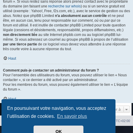
forum ». Si vous restez sans réponse alors prenez contact avec le propriétaire
du domaine (en faisant une
recherche sur whois
) ou si un service gratuit est
utilisé (exemple : Yahoo!, Free, f2s.com, etc.), avec le service de gestion ou des
abus. Notez que phpBB Limited
n’a absolument aucun contrôle
et ne peut
être, en aucun cas, tenu pour responsable sur
comment
,
où
ou
par qui
ce
forum est utilisé. Il est inutile de contacter phpBB Limited pour toute question
légale (cessions et désistements, responsabilité, propos diffamatoires, etc.)
non directement liée
au site Internet phpbb.com ou au logiciel phpBB lui-
même. Si vous adressez un courriel au groupe phpBB à propos de l’utilisation
par une tierce partie
de ce logiciel vous devez vous attendre à une réponse
très courte voire à aucune réponse du tout.
Haut
Comment puis-je contacter un administrateur du forum ?
Pour l’ensemble des utilisateurs du forum, vous pouvez utiliser le lien « Nous
contacter », si ce dernier a été activé par un administrateur.
Pour les membres du forum, vous pouvez également utiliser le lien « L’équipe
du forum ».
Haut
En poursuivant votre navigation, vous acceptez
Aller à
l’utilisation de cookies.
En savoir plus
Index du forum
Heures au format
UTC+02:00
OK
Développé par
phpBB
® Forum Software © phpBB Limited