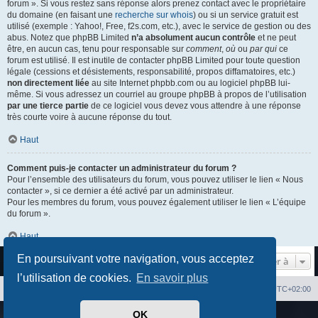
forum ». Si vous restez sans réponse alors prenez contact avec le propriétaire
du domaine (en faisant une
recherche sur whois
) ou si un service gratuit est
utilisé (exemple : Yahoo!, Free, f2s.com, etc.), avec le service de gestion ou des
abus. Notez que phpBB Limited
n’a absolument aucun contrôle
et ne peut
être, en aucun cas, tenu pour responsable sur
comment
,
où
ou
par qui
ce
forum est utilisé. Il est inutile de contacter phpBB Limited pour toute question
légale (cessions et désistements, responsabilité, propos diffamatoires, etc.)
non directement liée
au site Internet phpbb.com ou au logiciel phpBB lui-
même. Si vous adressez un courriel au groupe phpBB à propos de l’utilisation
par une tierce partie
de ce logiciel vous devez vous attendre à une réponse
très courte voire à aucune réponse du tout.
Haut
Comment puis-je contacter un administrateur du forum ?
Pour l’ensemble des utilisateurs du forum, vous pouvez utiliser le lien « Nous
contacter », si ce dernier a été activé par un administrateur.
Pour les membres du forum, vous pouvez également utiliser le lien « L’équipe
du forum ».
Haut
En poursuivant votre navigation, vous acceptez
Aller à
l’utilisation de cookies.
En savoir plus
Index du forum
Heures au format
UTC+02:00
OK
Développé par
phpBB
® Forum Software © phpBB Limited