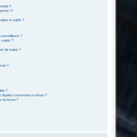
sultat ?
anche ?!
ages et sujets ?
a surveillance ?
 sujets ?
es de sujets ?
orum ?
ible ?
ns légales concernant ce forum ?
r du forum ?