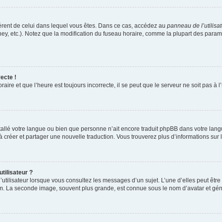
ifférent de celui dans lequel vous êtes. Dans ce cas, accédez au
panneau de l’utilisa
ney, etc.). Notez que la modification du fuseau horaire, comme la plupart des para
ecte !
aire et que l’heure est toujours incorrecte, il se peut que le serveur ne soit pas à
installé votre langue ou bien que personne n’ait encore traduit phpBB dans votre l
s à créer et partager une nouvelle traduction. Vous trouverez plus d’informations sur l
tilisateur ?
utilisateur lorsque vous consultez les messages d’un sujet. L’une d’elles peut êtr
rum. La seconde image, souvent plus grande, est connue sous le nom d’avatar et 