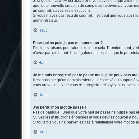
Si la gestion COPPA est active et si vous avez indiqué avoir mo
que toute nouvelle création de compte soit activée par vous-mê
un courriel, suivez ses instructions.
Si vous n’avez pas reçu de courriel, il se peut que vous ayez fou
administrateur.
Haut
Pourquoi ne puis-je pas me connecter ?
Plusieurs raisons pourraient expliquer cela. Premièrement, vérif
n’avez pas été banni. Il est également possible que le propriétair
Haut
Je me suis enregistré par le passé mais je ne peux plus me
Il est possible qu’un administrateur ait désactivé ou supprimé 
vous arrive, tentez de vous ré-enregistrer et soyez plus investi s
Haut
J’ai perdu mon mot de passe !
Pas de panique ! Bien que votre mot de passe ne puisse pas être
Suivez les instructions énoncées et vous devriez pouvoir à no
Si toutefois vous ne parveniez pas à réinitialiser votre mot de 
Haut