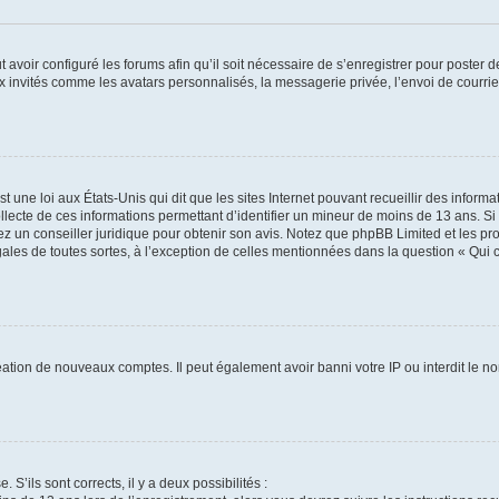
t avoir configuré les forums afin qu’il soit nécessaire de s’enregistrer pour poster
x invités comme les avatars personnalisés, la messagerie privée, l’envoi de courri
t une loi aux États-Unis qui dit que les sites Internet pouvant recueillir des infor
ollecte de ces informations permettant d’identifier un mineur de moins de 13 ans. S
tez un conseiller juridique pour obtenir son avis. Notez que phpBB Limited et les pr
gales de toutes sortes, à l’exception de celles mentionnées dans la question « Qui
réation de nouveaux comptes. Il peut également avoir banni votre IP ou interdit le no
 S’ils sont corrects, il y a deux possibilités :