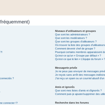
s fréquemment)
Niveaux d’utilisateurs et groupes
Que sont les administrateurs ?
Que sont les modérateurs ?
Que sont les groupes d’utilisateurs ?
Où trouver la liste des groupes d’utilisateur
Comment devenir chef de groupe ?
 ?!
Pourquoi certains membres apparaissent dan
Qu’est-ce qu’un « Groupe par défaut » ?
Qu’est-ce que le lien « L’équipe du forum » 
Messagerie privée
Je ne peux pas envoyer de messages privé
Je reçois sans arrêt des messages indésira
 connectés ?
J’ai reçu un spam ou un courriel abusif d’u
Amis et ignorés
Que sont mes listes d’amis et d’ignorés ?
?
Comment puis-je ajouter/supprimer des utilis
Recherche dans les forums
e connecter !?