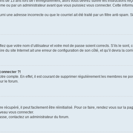
ins de 13 ans lors de l’enregistrement, alors vous devrez suivre les instructions r
me ou par un administrateur avant que vous puissiez vous connecter. Cette informat
rni une adresse incorrecte ou que le courriel ait été traité par un filtre anti-spam. S
iez que votre nom d’utilisateur et votre mot de passe soient corrects. S’ils le sont,
e du site Internet ait une erreur de configuration de son côté, et qu’il devra la corri
 connecter ?!
votre compte. En effet, il est courant de supprimer régulièrement les membres ne pos
ur le forum.
 récupéré, il peut facilement être réinitialisé. Pour ce faire, rendez vous sur la p
uveau vous connecter.
passe, contactez un administrateur du forum.