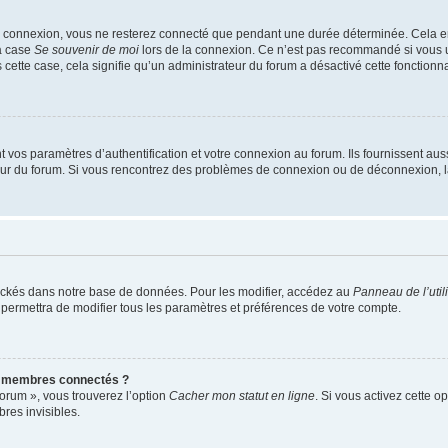
e connexion, vous ne resterez connecté que pendant une durée déterminée. Cela em
la case
Se souvenir de moi
lors de la connexion. Ce n’est pas recommandé si vous u
s cette case, cela signifie qu’un administrateur du forum a désactivé cette fonctionna
os paramètres d’authentification et votre connexion au forum. Ils fournissent aussi
teur du forum. Si vous rencontrez des problèmes de connexion ou de déconnexion, l
ockés dans notre base de données. Pour les modifier, accédez au
Panneau de l’util
 permettra de modifier tous les paramètres et préférences de votre compte.
s membres connectés ?
forum », vous trouverez l’option
Cacher mon statut en ligne
. Si vous activez cette o
es invisibles.