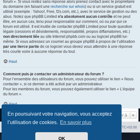
forum ». Si vous restez sans réponse alors prenez contact avec le propriétaire
du domaine (en faisant une
recherche sur whois
) ou si un service gratuit est
utilisé (exemple : Yahoo!, Free, f2s.com, etc.), avec le service de gestion ou des
abus. Notez que phpBB Limited
n’a absolument aucun contrôle
et ne peut
être, en aucun cas, tenu pour responsable sur
comment
,
où
ou
par qui
ce
forum est utilisé. Il est inutile de contacter phpBB Limited pour toute question
légale (cessions et désistements, responsabilité, propos diffamatoires, etc.)
non directement liée
au site Internet phpbb.com ou au logiciel phpBB lui-
même. Si vous adressez un courriel au groupe phpBB à propos de l’utilisation
par une tierce partie
de ce logiciel vous devez vous attendre à une réponse
très courte voire à aucune réponse du tout.
Haut
Comment puis-je contacter un administrateur du forum ?
Pour l’ensemble des utilisateurs du forum, vous pouvez utiliser le lien « Nous
contacter », si ce dernier a été activé par un administrateur.
Pour les membres du forum, vous pouvez également utiliser le lien « L’équipe
du forum ».
Haut
En poursuivant votre navigation, vous acceptez
Aller à
l’utilisation de cookies.
En savoir plus
Index du forum
Heures au format
UTC+02:00
OK
Développé par
phpBB
® Forum Software © phpBB Limited