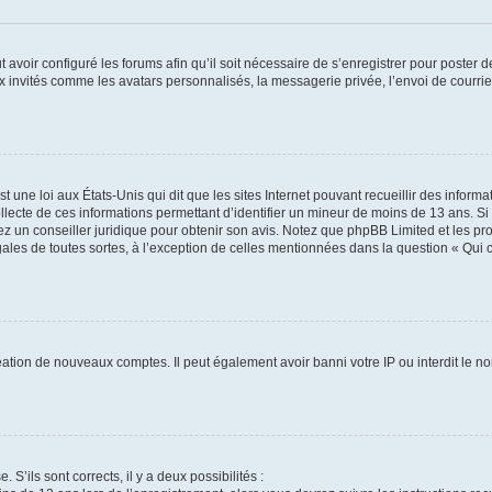
t avoir configuré les forums afin qu’il soit nécessaire de s’enregistrer pour poster
x invités comme les avatars personnalisés, la messagerie privée, l’envoi de courri
t une loi aux États-Unis qui dit que les sites Internet pouvant recueillir des infor
ollecte de ces informations permettant d’identifier un mineur de moins de 13 ans. S
tez un conseiller juridique pour obtenir son avis. Notez que phpBB Limited et les pr
gales de toutes sortes, à l’exception de celles mentionnées dans la question « Qui
réation de nouveaux comptes. Il peut également avoir banni votre IP ou interdit le no
 S’ils sont corrects, il y a deux possibilités :