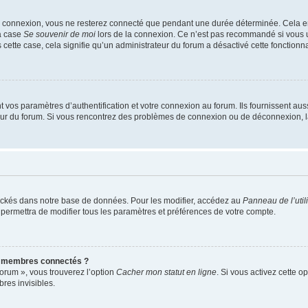
e connexion, vous ne resterez connecté que pendant une durée déterminée. Cela em
la case
Se souvenir de moi
lors de la connexion. Ce n’est pas recommandé si vous u
s cette case, cela signifie qu’un administrateur du forum a désactivé cette fonctionna
os paramètres d’authentification et votre connexion au forum. Ils fournissent aussi
teur du forum. Si vous rencontrez des problèmes de connexion ou de déconnexion, l
ockés dans notre base de données. Pour les modifier, accédez au
Panneau de l’util
 permettra de modifier tous les paramètres et préférences de votre compte.
s membres connectés ?
forum », vous trouverez l’option
Cacher mon statut en ligne
. Si vous activez cette o
es invisibles.