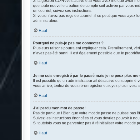
Si la gestion COPPA est active et si vous avez indiqué avoir mo
que toute nouvelle création de compte soit activée par vous-mê
un courriel, suivez ses instructions.
Si vous n’avez pas reçu de courriel, il se peut que vous ayez fou
administrateur.
Haut
Pourquoi ne puis-je pas me connecter ?
Plusieurs raisons pourraient expliquer cela. Premièrement, vérif
n’avez pas été banni. Il est également possible que le propriétair
Haut
Je me suis enregistré par le passé mais je ne peux plus me
Il est possible qu’un administrateur ait désactivé ou supprimé 
vous arrive, tentez de vous ré-enregistrer et soyez plus investi s
Haut
J’ai perdu mon mot de passe !
Pas de panique ! Bien que votre mot de passe ne puisse pas être
Suivez les instructions énoncées et vous devriez pouvoir à no
Si toutefois vous ne parveniez pas à réinitialiser votre mot de 
Haut