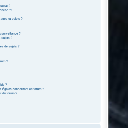
sultat ?
anche ?!
ages et sujets ?
a surveillance ?
 sujets ?
es de sujets ?
orum ?
ible ?
ns légales concernant ce forum ?
r du forum ?