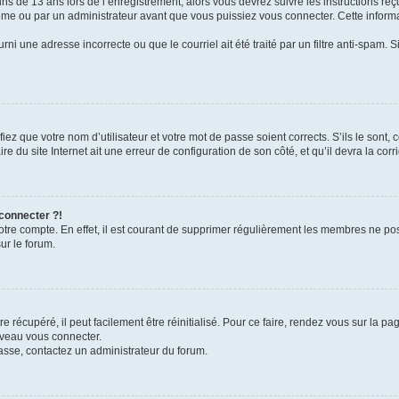
ins de 13 ans lors de l’enregistrement, alors vous devrez suivre les instructions r
me ou par un administrateur avant que vous puissiez vous connecter. Cette informat
rni une adresse incorrecte ou que le courriel ait été traité par un filtre anti-spam. S
iez que votre nom d’utilisateur et votre mot de passe soient corrects. S’ils le sont,
e du site Internet ait une erreur de configuration de son côté, et qu’il devra la corri
 connecter ?!
votre compte. En effet, il est courant de supprimer régulièrement les membres ne pos
ur le forum.
 récupéré, il peut facilement être réinitialisé. Pour ce faire, rendez vous sur la p
uveau vous connecter.
passe, contactez un administrateur du forum.