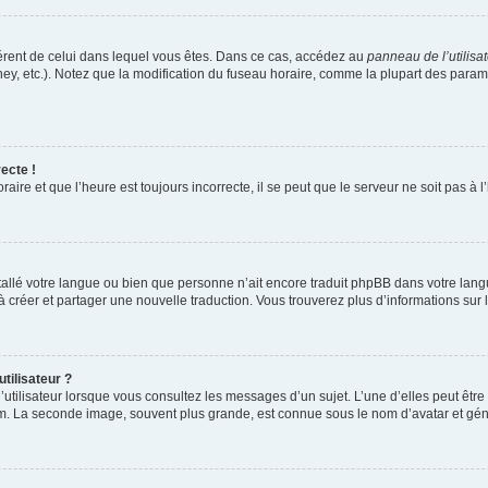
ifférent de celui dans lequel vous êtes. Dans ce cas, accédez au
panneau de l’utilisa
ney, etc.). Notez que la modification du fuseau horaire, comme la plupart des para
ecte !
aire et que l’heure est toujours incorrecte, il se peut que le serveur ne soit pas à
installé votre langue ou bien que personne n’ait encore traduit phpBB dans votre l
s à créer et partager une nouvelle traduction. Vous trouverez plus d’informations sur l
tilisateur ?
utilisateur lorsque vous consultez les messages d’un sujet. L’une d’elles peut êtr
rum. La seconde image, souvent plus grande, est connue sous le nom d’avatar et 