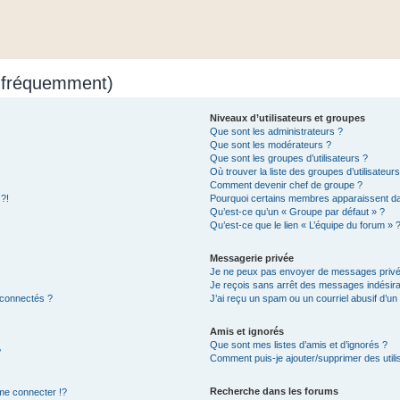
s fréquemment)
Niveaux d’utilisateurs et groupes
Que sont les administrateurs ?
Que sont les modérateurs ?
Que sont les groupes d’utilisateurs ?
Où trouver la liste des groupes d’utilisateur
Comment devenir chef de groupe ?
 ?!
Pourquoi certains membres apparaissent dan
Qu’est-ce qu’un « Groupe par défaut » ?
Qu’est-ce que le lien « L’équipe du forum » 
Messagerie privée
Je ne peux pas envoyer de messages privé
Je reçois sans arrêt des messages indésira
 connectés ?
J’ai reçu un spam ou un courriel abusif d’u
Amis et ignorés
Que sont mes listes d’amis et d’ignorés ?
?
Comment puis-je ajouter/supprimer des utilis
Recherche dans les forums
e connecter !?